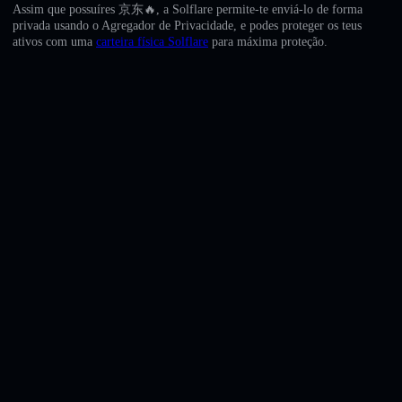
English
Assim que possuíres 京东🔥, a Solflare permite-te enviá-lo de forma
privada usando o Agregador de Privacidade, e podes proteger os teus
ativos com uma
carteira física Solflare
para máxima proteção.
Deutsch
Italiano
Português
Español