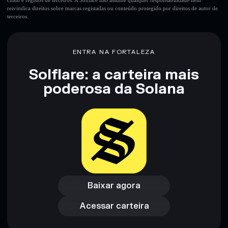
chain e registos de terceiros. A Solflare não assume qualquer responsabilidade nem
reivindica direitos sobre marcas registadas ou conteúdo protegido por direitos de autor de
terceiros.
Aviso legal: Esta informação é apenas para fins educativos e
não constitui aconselhamento financeiro. Faz sempre a tua
pesquisa. Dados fornecidos pelo rugcheck.xyz.
ENTRA NA FORTALEZA
Solflare: a carteira mais
poderosa da Solana
Baixar agora
Acessar carteira
Baixar agora
Acessar carteira