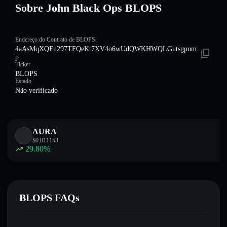
Sobre John Black Ops BLOPS
Endereço do Contrato de BLOPS
4aAsMqXQFn297TFQeKt7XV4o6wUdQWKHWQLGutsgpum
p
Ticker
BLOPS
Estado
Não verificado
AURA
$
0.011153
29.80
%
BLOPS FAQs