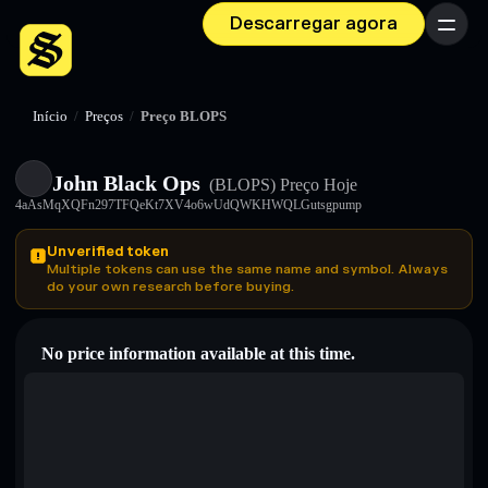
Descarregar agora
Menu
Início
/
Preços
/
Preço BLOPS
John Black Ops
(BLOPS)
Preço Hoje
4aAsMqXQFn297TFQeKt7XV4o6wUdQWKHWQLGutsgpump
Unverified token
Multiple tokens can use the same name and symbol. Always
do your own research before buying.
No price information available at this time.