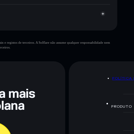
n e registos de terceiros. A Solflare não assume qualquer responsabilidade nem
rceiros.
 não constitui aconselhamento financeiro. Faz sempre a
POLÍTICA
ra mais
lana
PRODUTO