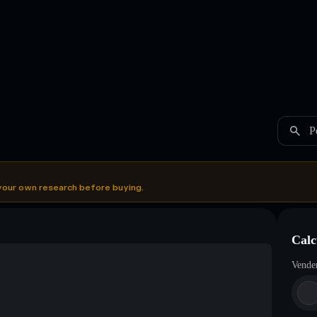
P
your own research before buying.
Calc
Vende