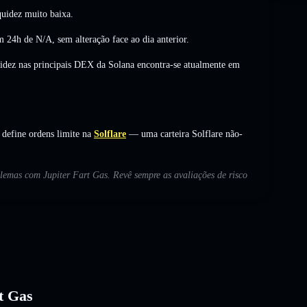
uidez muito baixa.
em 24h de
N/A
,
sem alteração
face ao dia anterior.
uidez nas principais DEX da Solana encontra-se atualmente em
 define ordens limite na
Solflare
— uma carteira Solflare não-
blemas com Jupiter Fart Gas. Revê sempre as avaliações de risco
rt Gas