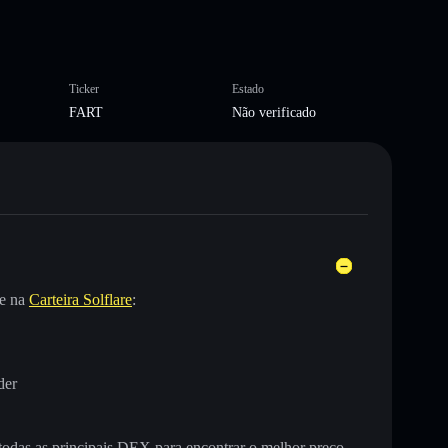
Ticker
Estado
FART
Não verificado
te na
Carteira Solflare
:
der
 todas as principais DEX para encontrar o melhor preço