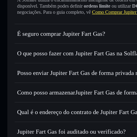
disponível. Também podes definir
ordens limite
ou utilizar
D
negociações. Para o guia completo, vê
Como Comprar Jupiter 
É seguro comprar Jupiter Fart Gas?
Jupiter Fart Gas
não está verificado
O que posso fazer com Jupiter Fart Gas na Solfl
Jupiter Fart Gas
Carteira Solflare
Posso enviar Jupiter Fart Gas de forma privada 
Trocar instantaneamente
— trocar FART por SOL, USDC 
encaminhamento inteligente de ordens para obteres o melho
Agregador de Privacidade
Definir ordens limite
— automatizar transações ao teu pr
Como posso armazenarJupiter Fart Gas de form
Utilizar DCA
— investir de forma faseada ao longo do 
Jupiter Fart Gas
Enviar de forma privada
— transferir FART sem associar 
Solflare
Jupiter Fart Gas
Privacidade integrado da Solflare
Qual é o endereço do contrato de Jupiter Fart G
Acompanhar em tempo real
— monitorizar o preço, volu
Jupiter Fart G
Manter em segurança
— guardar FART numa carteira não-c
B3CeSsnrfJS5TNVAKQzEcV8jsAvFhSqtgncQYyJSjups
Jupiter Fart Gas foi auditado ou verificado?