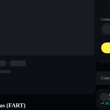
Compr
Como 
$
40
Gas (FART)