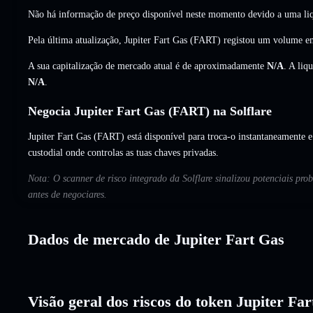
Não há informação de preço disponível neste momento devido a uma liq
Pela última atualização, Jupiter Fart Gas (FART) registou um volume 
A sua capitalização de mercado atual é de aproximadamente
N/A
. A liq
N/A
.
Negocia Jupiter Fart Gas (FART) na Solflare
Jupiter Fart Gas (FART) está disponível para troca-o instantaneamente e
custodial onde controlas as tuas chaves privadas.
Nota: O scanner de risco integrado da Solflare sinalizou potenciais pro
antes de negociares.
Dados de mercado de Jupiter Fart Gas
Visão geral dos riscos do token Jupiter Fa