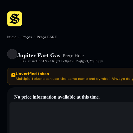
Início
/
Preços
/
Preço FART
Jupiter Fart Gas
Preço Hoje
B3CeSsnrfJS5TNVAKQzEcV8jsAvFhSqtgncQYyJSjups
Unverified token
Multiple tokens can use the same name and symbol. Always do 
No price information available at this time.