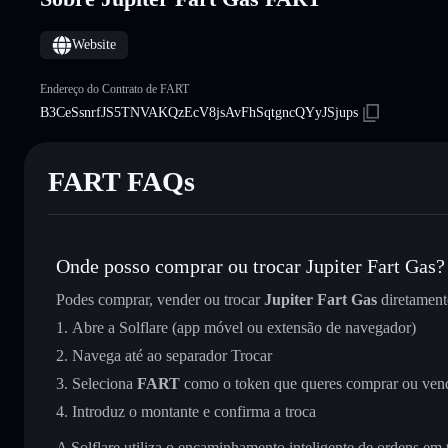
Website
Endereço do Contrato de FART
B3CeSsnrfJS5TNVAKQzEcV8jsAvFhSqtgncQYyJSjups
FART FAQs
Onde posso comprar ou trocar Jupiter Fart Gas?
Podes comprar, vender ou trocar
Jupiter Fart Gas
diretamen
Abre a Solflare (app móvel ou extensão de navegador)
Navega até ao separador Trocar
Seleciona
FART
como o token que queres comprar ou ven
Introduz o montante e confirma a troca
A Solflare utiliza o encaminhamento inteligente de ordens em