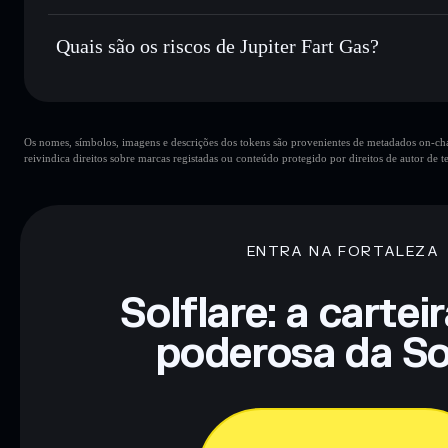
Carteira Solflare
Jupiter Fart Gas
não está verificado
Quais são os riscos de Jupiter Fart Gas?
Principais riscos para Jupiter Fart Gas:
Os nomes, símbolos, imagens e descrições dos tokens são provenientes de metadados on-chai
reivindica direitos sobre marcas registadas ou conteúdo protegido por direitos de autor de te
Aviso legal: Esta informação é apenas para fins educativos e
tua pesquisa. Dados fornecidos pelo rugcheck.xyz.
ENTRA NA FORTALEZA
Solflare: a cartei
poderosa da So