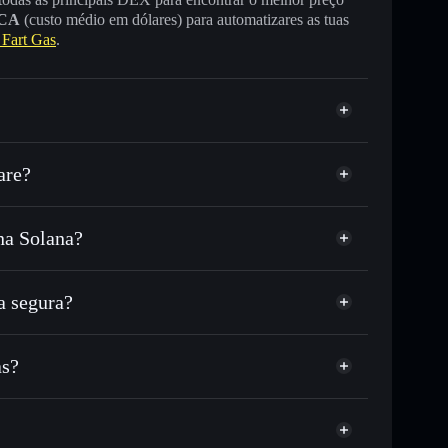
CA
(custo médio em dólares) para automatizares as tuas
Fart Gas
.
are?
na Solana?
ou milhares de outros tokens Solana com
r preço disponível
eço-alvo para FART
a segura?
tempo em FART
carteira não-custodial
Solflare
publicamente as carteiras usando o Agregador de
as?
Agregador de Privacidade
me, capitalização de mercado e liquidez de FART
as
ustodial onde controlas as tuas chaves privadas
FART