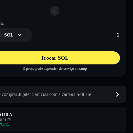
ar
SOL
Trocar SOL
O preço pode depender do serviço onramp
comprar Jupiter Fart Gas com a carteira Solflare
AURA
0.01171
.74
%