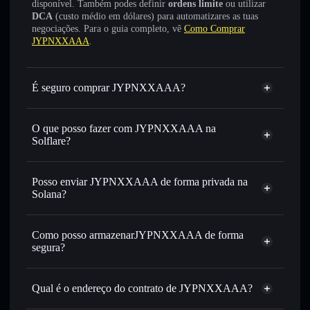
disponível. Também podes definir
ordens limite
ou utilizar
DCA
(custo médio em dólares) para automatizares as tuas
negociações. Para o guia completo, vê
Como Comprar
JYPNXXAAA
.
É seguro comprar JYPNXXAAA?
JYPNXXAAA
não está verificado
O que posso fazer com JYPNXXAAA na
Solflare?
JYPNXXAAA
Carteira Solflare
Trocar instantaneamente
— trocar JYPN por SOL,
Posso enviar JYPNXXAAA de forma privada na
USDC ou milhares de outros tokens Solana com
Solana?
encaminhamento inteligente de ordens para obteres o
Agregador de Privacidade
melhor preço disponível
Como posso armazenarJYPNXXAAA de forma
Definir ordens limite
— automatizar transações ao teu
segura?
preço-alvo para JYPN
Utilizar DCA
— investir de forma faseada ao longo do
JYPNXXAAA
tempo em JYPN
carteira não-custodial
Solflare
Qual é o endereço do contrato de JYPNXXAAA?
Enviar de forma privada
— transferir JYPN sem associar
publicamente as carteiras usando o Agregador de
JYPNXXAAA