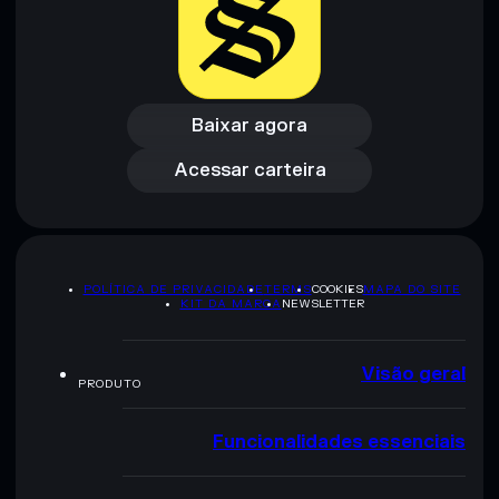
Aviso legal: Esta informação é apenas para fins educativos e
não constitui aconselhamento financeiro. Faz sempre a tua
pesquisa. Dados fornecidos pelo rugcheck.xyz.
Baixar agora
Acessar carteira
Baixar agora
Acessar carteira
POLÍTICA DE PRIVACIDADE
TERMS
COOKIES
MAPA DO SITE
KIT DA MARCA
NEWSLETTER
Visão geral
PRODUTO
Funcionalidades essenciais