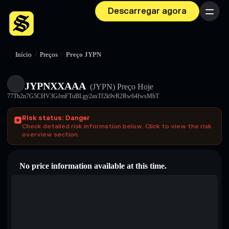
Descarregar agora
Menu
Início
/
Preços
/
Preço JYPN
JYPNXXAAA
(JYPN)
Preço Hoje
77Tb2n7G5CHV3GJmFTuBLgy2axTf2k9vR2Rw64fwsMbT
Risk status: Danger
Check detailed risk information below. Click to view the risk
overview section.
No price information available at this time.