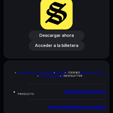
Descargo de responsabilidad: Esta información tiene
únicamente fines educativos y no constituye asesoramiento
financiero. Investiga siempre por tu cuenta. Datos
Descargar ahora
proporcionados por rugcheck.xyz.
Acceder a la billetera
Descargar ahora
Acceder a la billetera
POLÍTICA DE PRIVACIDAD
TERMS
COOKIES
MAPA DEL SITIO
KIT DE MARCA
NEWSLETTER
Descripción general
PRODUCTO
Funcionalidades esenciales