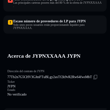
Las principales carteras poseen más del 80 % de la oferta de JYPNXXAAA
.
Escaso número de proveedores de LP para JYPN
Solo unos pocos usuarios están proporcionando liquidez para
JYPNXXAAA.
Acerca de JYPNXXAAA JYPN
Dirección del contrato de JYPN
77Tb2n7G5CHV3GJmFTuBLgy2axTf2k9vR2Rw64fwsMbT
Ticker
JYPN
Estado
No verificado