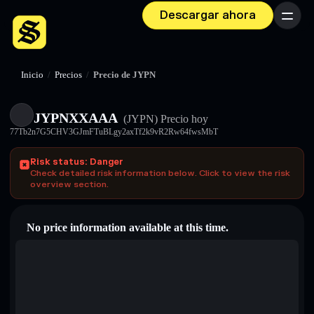
Descargar ahora
Menú
Inicio
/
Precios
/
Precio de JYPN
JYPNXXAAA
(JYPN)
Precio hoy
77Tb2n7G5CHV3GJmFTuBLgy2axTf2k9vR2Rw64fwsMbT
Risk status: Danger
Check detailed risk information below. Click to view the risk
overview section.
No price information available at this time.