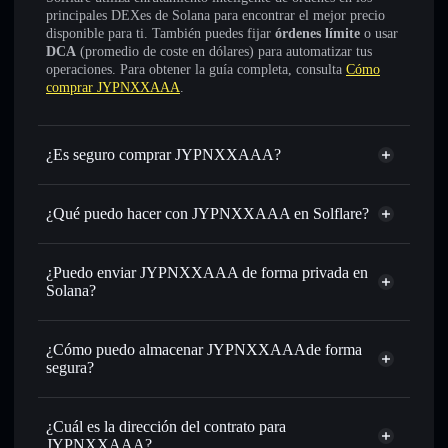
principales DEXes de Solana para encontrar el mejor precio
disponible para ti. También puedes fijar
órdenes límite
o usar
DCA
(promedio de coste en dólares) para automatizar tus
operaciones. Para obtener la guía completa, consulta
Cómo
comprar JYPNXXAAA
.
¿Es seguro comprar JYPNXXAAA?
JYPNXXAAA
no está verificado
¿Qué puedo hacer con JYPNXXAAA en Solflare?
JYPNXXAAA
cartera de Solflare
Intercambiar al instante
: operar con JYPN para SOL,
¿Puedo enviar JYPNXXAAA de forma privada en
USDC o miles de otros tokens de Solana con enrutamiento
Solana?
de órdenes inteligente para el mejor precio disponible
agregador de privacidad
Establecer órdenes límite
: automatizar las operaciones en
¿Cómo puedo almacenar JYPNXXAAAde forma
tu precio objetivo para JYPN
segura?
Utilizar DCA
: promedio de coste en dólares en JYPN a lo
largo del tiempo
JYPNXXAAA
cartera sin custodia
Solflare
Enviar de forma privada
: transferir JYPN sin vincular
¿Cuál es la dirección del contrato para
públicamente las carteras usando el agregador de privacidad
JYPNXXAAA?