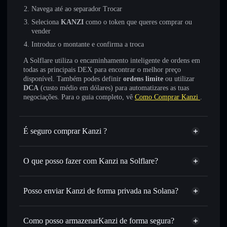
Navega até ao separador Trocar
Seleciona
KANZI
como o token que queres comprar ou
vender
Introduz o montante e confirma a troca
A Solflare utiliza o encaminhamento inteligente de ordens em
todas as principais DEX para encontrar o melhor preço
disponível. Também podes definir
ordens limite
ou utilizar
DCA
(custo médio em dólares) para automatizares as tuas
negociações. Para o guia completo, vê
Como Comprar Kanzi
.
É seguro comprar Kanzi ?
Kanzi
não está verificado
O que posso fazer com Kanzi na Solflare?
Kanzi
Carteira Solflare
Trocar instantaneamente
— trocar KANZI por SOL,
Posso enviar Kanzi de forma privada na Solana?
USDC ou milhares de outros tokens Solana com
Agregador de Privacidade
encaminhamento inteligente de ordens para obteres o
melhor preço disponível
Como posso armazenarKanzi de forma segura?