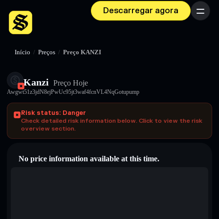
Descarregar agora
Menu
Início
/
Preços
/
Preço KANZI
Kanzi
Preço Hoje
Awgwt51z3jdN8ejPwUc95jt3waf4fcnVL4NqGotupump
Risk status: Danger
Check detailed risk information below. Click to view the risk
overview section.
No price information available at this time.