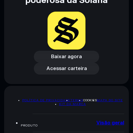
poderosa da Solana
pesquisa. Dados fornecidos pelo rugcheck.xyz.
Baixar agora
Acessar carteira
Baixar agora
Acessar carteira
POLÍTICA DE PRIVACIDADE
TERMS
COOKIES
MAPA DO SITE
KIT DA MARCA
Visão geral
PRODUTO