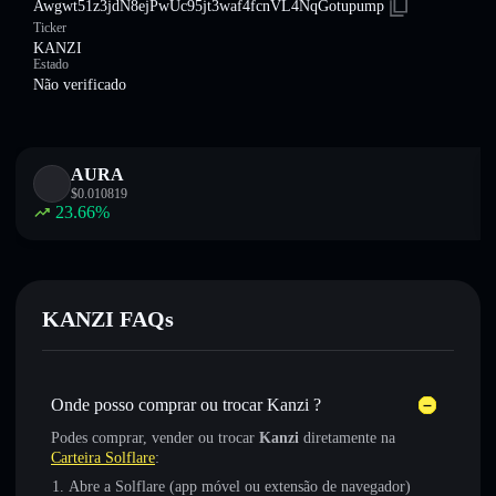
Awgwt51z3jdN8ejPwUc95jt3waf4fcnVL4NqGotupump
Ticker
KANZI
Estado
Não verificado
AURA
$
0.010819
23.66
%
KANZI FAQs
Onde posso comprar ou trocar Kanzi ?
Podes comprar, vender ou trocar
Kanzi
diretamente na
Carteira Solflare
:
Abre a Solflare (app móvel ou extensão de navegador)