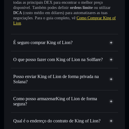
todas as principais DEX para encontrar o melhor preço
disponível. Também podes definir
ordens limite
ou utilizar
DCA
(custo médio em dólares) para automatizares as tuas
negociações. Para o guia completo, vê
Como Comprar King of
Lion
.
É seguro comprar King of Lion?
King of Lion
não está verificado
O que posso fazer com King of Lion na Solflare?
King of Lion
Carteira Solflare
Trocar instantaneamente
— trocar KOL por SOL, USDC
Posso enviar King of Lion de forma privada na
ou milhares de outros tokens Solana com encaminhamento
Solana?
inteligente de ordens para obteres o melhor preço
Agregador de Privacidade
disponível
Como posso armazenarKing of Lion de forma
Definir ordens limite
— automatizar transações ao teu
segura?
preço-alvo para KOL
Utilizar DCA
— investir de forma faseada ao longo do
King of Lion
tempo em KOL
carteira não-custodial
Solflare
Qual é o endereço do contrato de King of Lion?
Enviar de forma privada
— transferir KOL sem associar