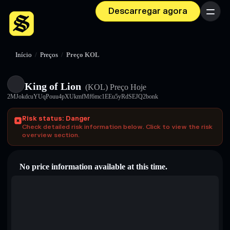
Descarregar agora
Menu
Início
/
Preços
/
Preço KOL
King of Lion
(KOL)
Preço Hoje
2MJokdcuYUqPouu4pXUkmfMf6mc1EEu5yRdSEJQ2bonk
Risk status: Danger
Check detailed risk information below. Click to view the risk
overview section.
No price information available at this time.