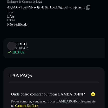
Endereço do Contrato de LAA
48ybCGkTB2NNNavJjeyD3izr1zxqL9ggB9Fyqwjzpump
Ticker
LAA
Estado
Não verificado
CRED
$
0.600432
19.34
%
LAA FAQs
Onde posso comprar ou trocar LAMBARGINI?
Podes comprar, vender ou trocar
LAMBARGINI
diretamente
na
Carteira Solflare
: