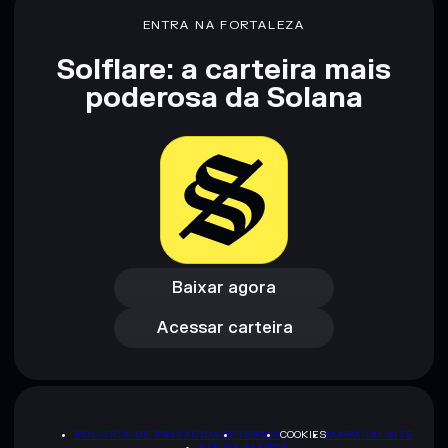
80% de concentração
LAMBARGINI
ENTRA NA FORTALEZA
Solflare: a carteira mais
Aviso legal: Esta informação é apenas para fins educativos e
poderosa da Solana
não constitui aconselhamento financeiro. Faz sempre a tua
pesquisa. Dados fornecidos pelo rugcheck.xyz.
Baixar agora
Acessar carteira
Baixar agora
Acessar carteira
POLÍTICA DE PRIVACIDADE
TERMS
COOKIES
MAPA DO SITE
KIT DA MARCA