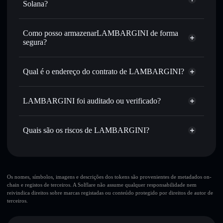
ou milhares de outros tokens Solana com encaminhamento
Solana?
inteligente de ordens para obteres o melhor preço
Agregador de Privacidade
disponível
Como posso armazenarLAMBARGINI de forma
Definir ordens limite
— automatizar transações ao teu
segura?
preço-alvo para LAA
Utilizar DCA
— investir de forma faseada ao longo do
LAMBARGINI
tempo em LAA
carteira não-custodial
Solflare
Qual é o endereço do contrato de LAMBARGINI?
Enviar de forma privada
— transferir LAA sem associar
publicamente as carteiras usando o Agregador de
LAMBARGINI
Solflare
LAMBARGINI
Privacidade integrado da Solflare
48ybCGkTB2NNNavJjeyD3izr1zxqL9ggB9Fyqwjzpump
LAMBARGINI foi auditado ou verificado?
Agregador de Privacidade
Acompanhar em tempo real
— monitorizar o preço,
LAMBARGINI
não está verificado
volume, capitalização de mercado e liquidez de LAA
LAA
Carteira
Quais são os riscos de LAMBARGINI?
Manter em segurança
— guardar LAA numa carteira não-
Solflare
custodial onde controlas as tuas chaves privadas
Principais riscos para LAMBARGINI:
10 principais carteiras
Os nomes, símbolos, imagens e descrições dos tokens são provenientes de metadados on-
chain e registos de terceiros. A Solflare não assume qualquer responsabilidade nem
LAMBARGINI
reivindica direitos sobre marcas registadas ou conteúdo protegido por direitos de autor de
única carteira
terceiros.
LAMBARGINI
LAMBARGINI
liquidez limitada