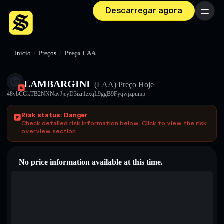
Descarregar agora
Menu
Início
/
Preços
/
Preço LAA
LAMBARGINI
(LAA)
Preço Hoje
48ybCGkTB2NNNavJjeyD3izr1zxqL9ggB9Fyqwjzpump
Risk status: Danger
Check detailed risk information below. Click to view the risk
overview section.
No price information available at this time.