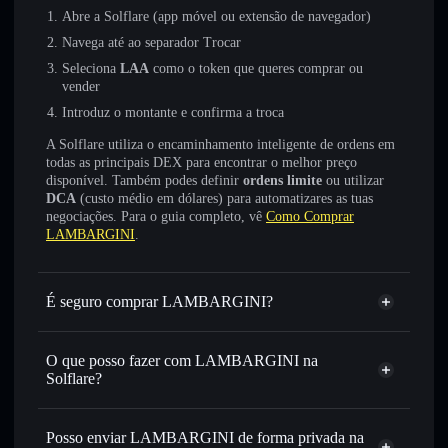
Abre a Solflare (app móvel ou extensão de navegador)
Navega até ao separador Trocar
Seleciona
LAA
como o token que queres comprar ou
vender
Introduz o montante e confirma a troca
A Solflare utiliza o encaminhamento inteligente de ordens em
todas as principais DEX para encontrar o melhor preço
disponível. Também podes definir
ordens limite
ou utilizar
DCA
(custo médio em dólares) para automatizares as tuas
negociações. Para o guia completo, vê
Como Comprar
LAMBARGINI
.
É seguro comprar LAMBARGINI?
LAMBARGINI
não está verificado
O que posso fazer com LAMBARGINI na
Solflare?
LAMBARGINI
Carteira Solflare
Trocar instantaneamente
— trocar LAA por SOL, USDC
Posso enviar LAMBARGINI de forma privada na