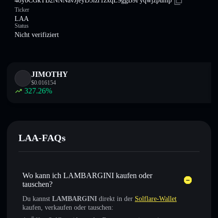
48ybCGkTB2NNNavJjeyD3izr1zxqL9ggB9Fyqwjzpump
Ticker
LAA
Status
Nicht verifiziert
JIMOTHY
$
0.016154
327.26
%
LAA-FAQs
Wo kann ich LAMBARGINI kaufen oder
tauschen?
Du kannst
LAMBARGINI
direkt in der
Solflare-Wallet
kaufen, verkaufen oder tauschen: