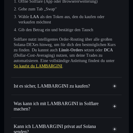
Öffne Solflare (App oder Browsererweiterung)
Gehe zum Tab „Swap“
Wähle
LAA
als den Token aus, den du kaufen oder
verkaufen möchtest
Gib den Betrag ein und bestätige den Tausch
Solflare nutzt intelligentes Order-Routing über alle großen
Solana-DEXes hinweg, um für dich den bestmöglichen Kurs
zu finden. Du kannst auch
Limit-Orders
setzen oder
DCA
(Dollar-Cost-Averaging) nutzen, um deine Trades zu
automatisieren. Eine vollständige Anleitung findest du unter
So kaufst du LAMBARGINI
.
Ist es sicher, LAMBARGINI zu kaufen?
LAMBARGINI
nicht
verifiziert
Was kann ich mit LAMBARGINI in Solflare
machen?
LAMBARGINI
Solflare-Wallet
Sofort tauschen
– handle LAA gegen SOL, USDC oder
Kann ich LAMBARGINI privat auf Solana
Tausende anderer Solana-Tokens mit intelligentem Order
senden?