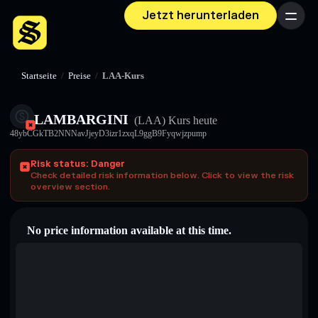
Jetzt herunterladen
Menü
Startseite
/
Preise
/
LAA-Kurs
LAMBARGINI
(LAA)
Kurs heute
48ybCGkTB2NNNavJjeyD3izr1zxqL9ggB9Fyqwjzpump
Risk status: Danger
Check detailed risk information below. Click to view the risk
overview section.
No price information available at this time.