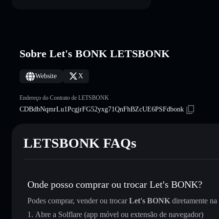
Sobre Let's BONK LETSBONK
Website
X
Endereço do Contrato de LETSBONK
CDBdbNqmrLu1PcgjrFG52yxg71QnFhBZcUE6PSFdbonk
LETSBONK FAQs
Onde posso comprar ou trocar Let's BONK?
Podes comprar, vender ou trocar
Let's BONK
diretamente na
Abre a Solflare (app móvel ou extensão de navegador)