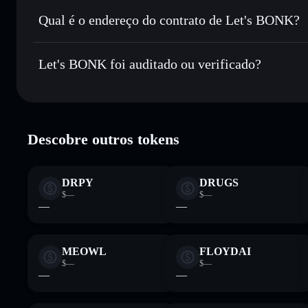
Enviar de forma privada
— transferir LETSBONK sem asso
Privacidade integrado da Solflare
Qual é o endereço do contrato de Let's BONK?
Acompanhar em tempo real
— monitorizar o preço, vol
Let's BONK
Manter em segurança
— guardar LETSBONK numa carteira 
CDBdbNqmrLu1PcgjrFG52yxg71QnFhBZcUE6PSFdbo
Let's BONK foi auditado ou verificado?
Carteira Solflare
Let's BONK
verificado
Descobre outros tokens
DRPY
DRUGS
$—
$—
—
—
MEOWL
FLOYDAI
$—
$—
—
—