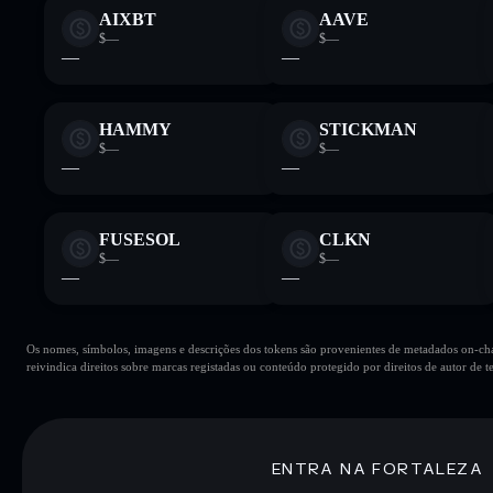
AIXBT
AAVE
$—
$—
—
—
HAMMY
STICKMAN
$—
$—
—
—
FUSESOL
CLKN
$—
$—
—
—
Os nomes, símbolos, imagens e descrições dos tokens são provenientes de metadados on-chai
reivindica direitos sobre marcas registadas ou conteúdo protegido por direitos de autor de te
ENTRA NA FORTALEZA