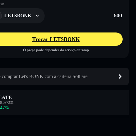
ar
LETSBONK
Trocar LETSBONK
O preço pode depender do serviço onramp
comprar Let's BONK com a carteira Solflare
CATE
0.037231
.47
%