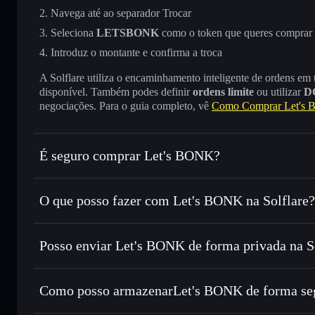
Navega até ao separador Trocar
Seleciona
LETSBONK
como o token que queres comprar
Introduz o montante e confirma a troca
A Solflare utiliza o encaminhamento inteligente de ordens em
disponível. Também podes definir
ordens limite
ou utilizar
D
negociações. Para o guia completo, vê
Como Comprar Let's
É seguro comprar Let's BONK?
Let's BONK
token verificado
O que posso fazer com Let's BONK na Solflare?
Let's BONK
Carteira Solflare
Posso enviar Let's BONK de forma privada na S
Trocar instantaneamente
— trocar LETSBONK por SOL, 
encaminhamento inteligente de ordens para obteres o melho
Carteira Solflare
Agregador de Privacidad
Definir ordens limite
— automatizar transações ao teu p
BONK
Como posso armazenarLet's BONK de forma se
Utilizar DCA
— investir de forma faseada ao longo do
Let's BONK
cart