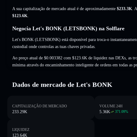
A sua capitalização de mercado atual é de aproximadamente
$233.3K
. 
$123.6K
.
Negocia Let's BONK (LETSBONK) na Solflare
Let's BONK (LETSBONK) está disponível para troca-o instantaneamente
custodial onde controlas as tuas chaves privadas.
Ao preço atual de $0.003382 com $123.6K de liquidez nas DEXs, as t
mínima através do encaminhamento inteligente de ordens em todas as p
Dados de mercado de Let's BONK
CAPITALIZAÇÃO DE MERCADO
VOLUME 24H
233.29K
5.36K
371.09
%
LIQUIDEZ
123.64K