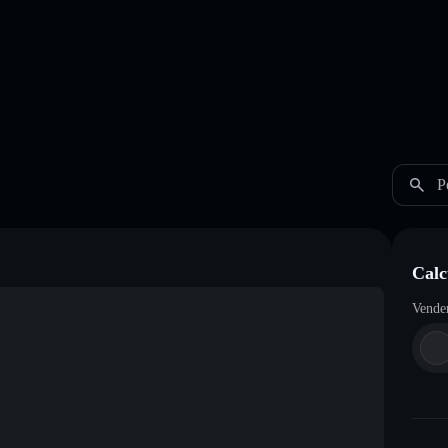
P
Cal
Vende