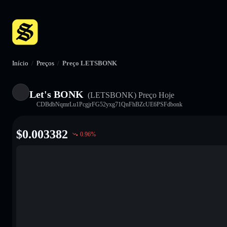
Início
/
Preços
/
Preço LETSBONK
Let's BONK
(LETSBONK)
Preço Hoje
CDBdbNqmrLu1PcgjrFG52yxg71QnFhBZcUE6PSFdbonk
$
0.003382
0.96
%