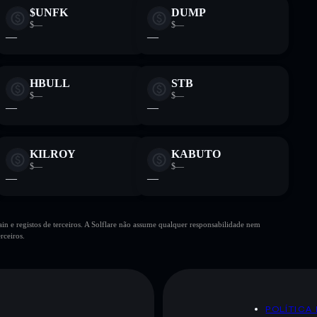
$UNFK
DUMP
$—
$—
—
—
HBULL
STB
$—
$—
—
—
KILROY
KABUTO
$—
$—
—
—
n e registos de terceiros. A Solflare não assume qualquer responsabilidade nem
rceiros.
POLÍTICA