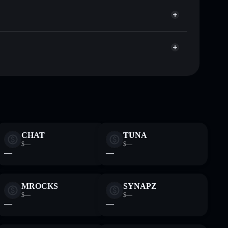
ciar publicamente as carteiras usando o Agregador de
Agregador de Privacidade
ume, capitalização de mercado e liquidez de LETSBONK
não-custodial onde controlas as tuas chaves privadas
nk
LETSBONK
CHAT
TUNA
$—
$—
—
—
MROCKS
SYNAPZ
$—
$—
—
—