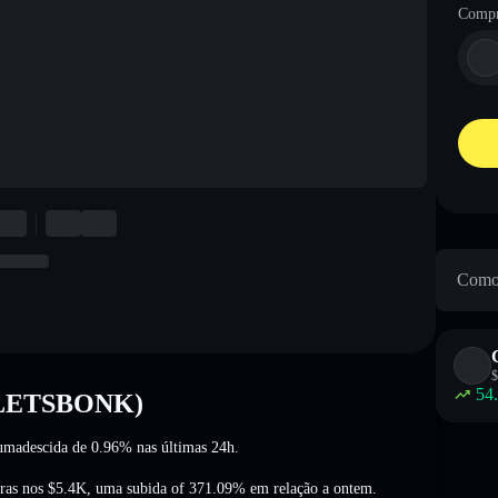
Compr
Como 
$
54
 (LETSBONK)
umadescida de 0.96%
nas últimas 24h.
ras nos
$5.4K
,
uma subida of 371.09%
em relação a ontem.