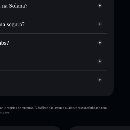
a na Solana?
 ou milhares de outros tokens Solana com
r preço disponível
eço-alvo para $LBLS
ma segura?
tempo em $LBLS
carteira não-custodial
Solflare
 publicamente as carteiras usando o Agregador de
abs?
Agregador de Privacidade
me, capitalização de mercado e liquidez de $LBLS
abs
custodial onde controlas as tuas chaves privadas
pump
$LBLS
10 principais
n e registos de terceiros. A Solflare não assume qualquer responsabilidade nem
única carteira
rceiros.
Liberlaunch Labs
liquidez
80% de concentração