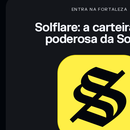
ENTRA NA FORTALEZA
Aviso legal: Esta informação é apenas para fins educativos e
tua pesquisa. Dados fornecidos pelo rugcheck.xyz.
Solflare: a cartei
poderosa da So