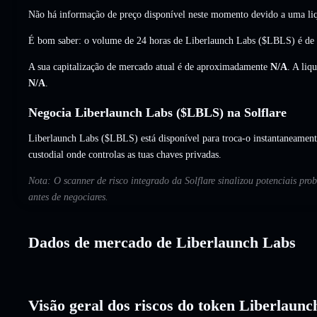
Não há informação de preço disponível neste momento devido a uma liq
É bom saber: o volume de 24 horas de Liberlaunch Labs ($LBLS) é de
A sua capitalização de mercado atual é de aproximadamente
N/A
. A liq
N/A
.
Negocia Liberlaunch Labs ($LBLS) na Solflare
Liberlaunch Labs ($LBLS) está disponível para troca-o instantaneamente
custodial onde controlas as tuas chaves privadas.
Nota: O scanner de risco integrado da Solflare sinalizou potenciais pr
antes de negociares.
Dados de mercado de Liberlaunch Labs
Visão geral dos riscos do token Liberlaun