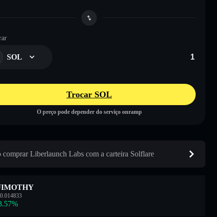
ar
SOL
Trocar SOL
O preço pode depender do serviço onramp
comprar Liberlaunch Labs com a carteira Solflare
JIMOTHY
0.014833
8.57
%