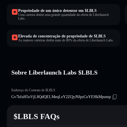
Propriedade de um único detentor em $LBLS
Uma carteira detém uma grande quantidade da oferta de Liberlaunch
Labs.
Elevada de concentração de propriedade de $LBLS
As maiores carteiras detêm mais de 80% da oferta de Liberlaunch Labs.
Sobre Liberlaunch Labs $LBLS
Endereço do Contrato de $LBLS
Gv7kfuH5oVjL8QdQELMeqLeY2ZQyJ9JpzCoYEHkMpump
$LBLS FAQs