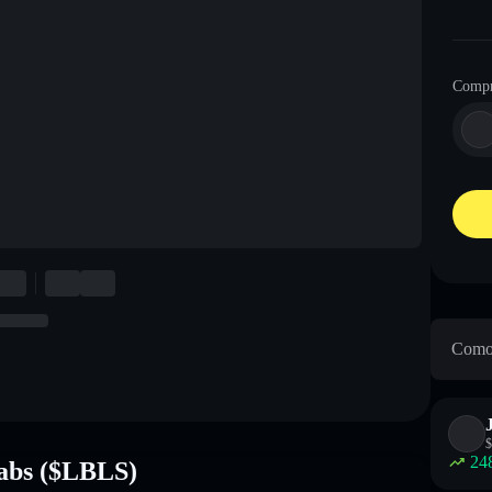
Compr
Como 
$
24
Labs ($LBLS)