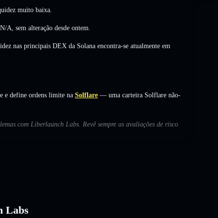
uidez muito baixa.
N/A
,
sem alteração
desde ontem.
uidez nas principais DEX da Solana encontra-se atualmente em
 e define ordens limite na
Solflare
— uma carteira Solflare não-
oblemas com Liberlaunch Labs. Revê sempre as avaliações de risco
ch Labs