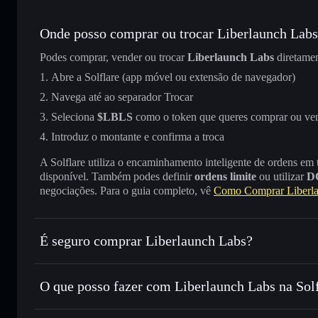
Onde posso comprar ou trocar Liberlaunch Lab
Podes comprar, vender ou trocar
Liberlaunch Labs
diretame
Abre a Solflare (app móvel ou extensão de navegador)
Navega até ao separador Trocar
Seleciona
$LBLS
como o token que queres comprar ou ve
Introduz o montante e confirma a troca
A Solflare utiliza o encaminhamento inteligente de ordens em
disponível. Também podes definir
ordens limite
ou utilizar
D
negociações. Para o guia completo, vê
Como Comprar Liberl
É seguro comprar Liberlaunch Labs?
Liberlaunch Labs
não está verificado
O que posso fazer com Liberlaunch Labs na Sol
Liberlaunch Labs
Carteira Solflare