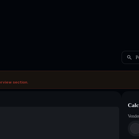
P
erview section.
Calc
Vende