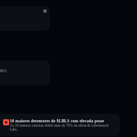
ORES
10 maiores detentores de $LBLS com elevada posse
As 10 maiores carteiras detêm mais de 70% da oferta de Liberlaunch
Labs.