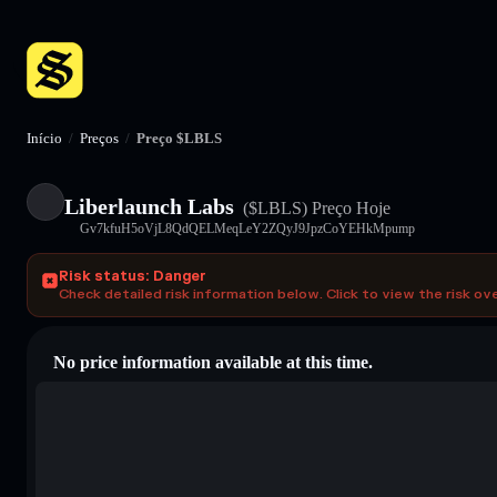
Início
/
Preços
/
Preço $LBLS
Liberlaunch Labs
($LBLS)
Preço Hoje
Gv7kfuH5oVjL8QdQELMeqLeY2ZQyJ9JpzCoYEHkMpump
Risk status: Danger
Check detailed risk information below. Click to view the risk ov
No price information available at this time.