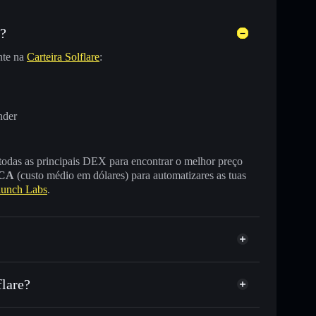
s?
nte na
Carteira Solflare
:
nder
 todas as principais DEX para encontrar o melhor preço
CA
(custo médio em dólares) para automatizares as tuas
aunch Labs
.
flare?