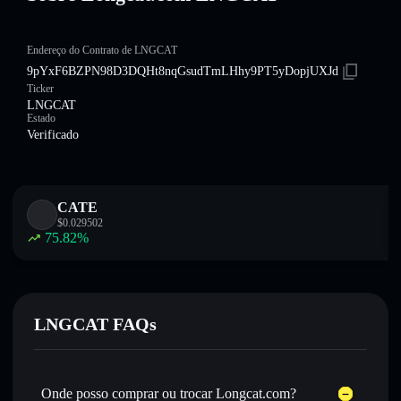
Endereço do Contrato de LNGCAT
9pYxF6BZPN98D3DQHt8nqGsudTmLHhy9PT5yDopjUXJd
Ticker
LNGCAT
Estado
Verificado
CATE
$
0.029502
75.82
%
LNGCAT FAQs
Onde posso comprar ou trocar Longcat.com?