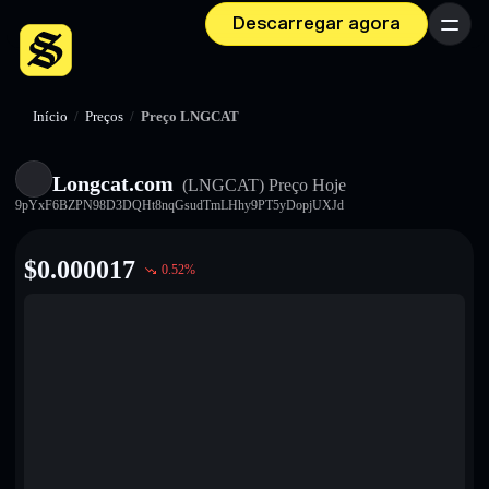
Descarregar agora
Menu
Início
/
Preços
/
Preço LNGCAT
Longcat.com
(LNGCAT)
Preço Hoje
9pYxF6BZPN98D3DQHt8nqGsudTmLHhy9PT5yDopjUXJd
$
0.000017
0.52
%