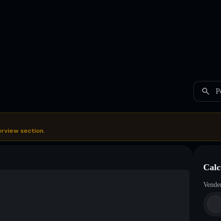
P
erview section.
Calc
Vende