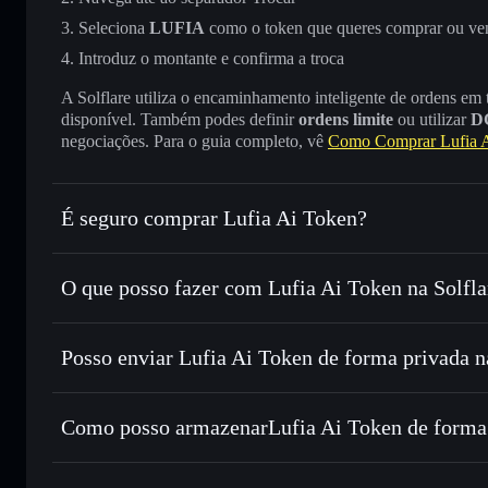
Seleciona
LUFIA
como o token que queres comprar ou ve
Introduz o montante e confirma a troca
A Solflare utiliza o encaminhamento inteligente de ordens em
disponível. Também podes definir
ordens limite
ou utilizar
D
negociações. Para o guia completo, vê
Como Comprar Lufia 
É seguro comprar Lufia Ai Token?
Lufia Ai Token
não está verificado
O que posso fazer com Lufia Ai Token na Solfla
Lufia Ai Token
Carteira Solflare
Posso enviar Lufia Ai Token de forma privada n
Trocar instantaneamente
— trocar LUFIA por SOL, USDC
encaminhamento inteligente de ordens para obteres o melho
Agregador de Privacidade
Definir ordens limite
— automatizar transações ao teu pr
Como posso armazenarLufia Ai Token de forma
Utilizar DCA
— investir de forma faseada ao longo do 
Lufia Ai Token
c
Enviar de forma privada
— transferir LUFIA sem associar
Solflare
Lufia Ai Token