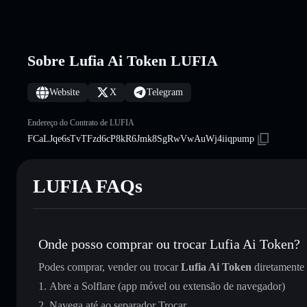
Sobre Lufia Ai Token LUFIA
Website
X
Telegram
Endereço do Contrato de LUFIA
FCaLJqe6sTvTFzd6cP8kR6Jmk8SgRwVwAuWj4iiqpump
LUFIA FAQs
Onde posso comprar ou trocar Lufia Ai Token?
Podes comprar, vender ou trocar
Lufia Ai Token
diretamente
Abre a Solflare (app móvel ou extensão de navegador)
Navega até ao separador Trocar