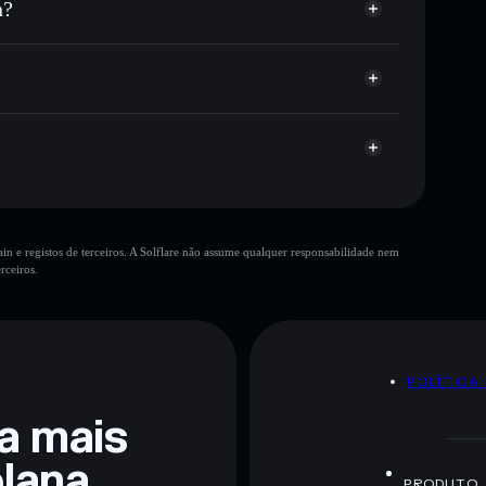
n?
Agregador de Privacidade
me, capitalização de mercado e liquidez de LUFIA
n
custodial onde controlas as tuas chaves privadas
mp
LUFIA
Lufia Ai Token
n e registos de terceiros. A Solflare não assume qualquer responsabilidade nem
rceiros.
 não constitui aconselhamento financeiro. Faz sempre a
POLÍTICA
ra mais
lana
PRODUTO