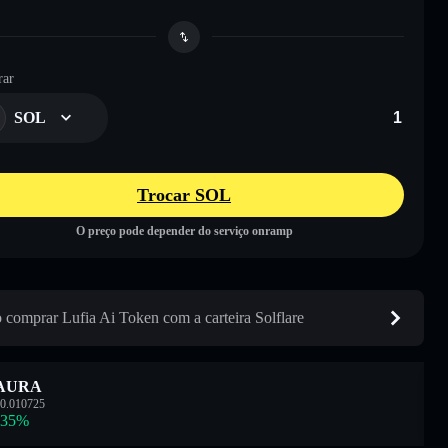
ar
SOL
Trocar SOL
O preço pode depender do serviço onramp
comprar Lufia Ai Token com a carteira Solflare
AURA
0.010725
.35
%