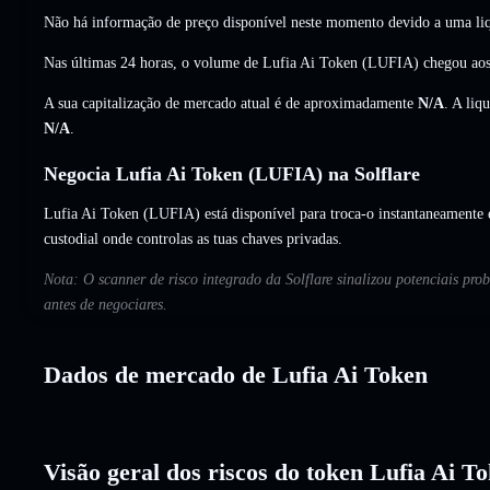
Não há informação de preço disponível neste momento devido a uma liq
Nas últimas 24 horas, o volume de Lufia Ai Token (LUFIA) chegou ao
A sua capitalização de mercado atual é de aproximadamente
N/A
. A liq
N/A
.
Negocia Lufia Ai Token (LUFIA) na Solflare
Lufia Ai Token (LUFIA) está disponível para troca-o instantaneamente e
custodial onde controlas as tuas chaves privadas.
Nota: O scanner de risco integrado da Solflare sinalizou potenciais pr
antes de negociares.
Dados de mercado de Lufia Ai Token
Visão geral dos riscos do token Lufia Ai T