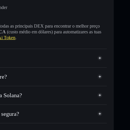
nder
 todas as principais DEX para encontrar o melhor preço
CA
(custo médio em dólares) para automatizares as tuas
Ai Token
.
re?
a Solana?
 ou milhares de outros tokens Solana com
r preço disponível
eço-alvo para LUFIA
 segura?
tempo em LUFIA
arteira não-custodial
Solflare
 publicamente as carteiras usando o Agregador de