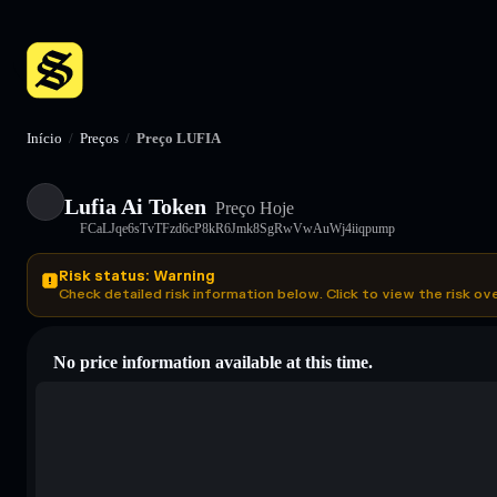
Início
/
Preços
/
Preço LUFIA
Lufia Ai Token
Preço Hoje
FCaLJqe6sTvTFzd6cP8kR6Jmk8SgRwVwAuWj4iiqpump
Risk status: Warning
Check detailed risk information below. Click to view the risk ov
No price information available at this time.