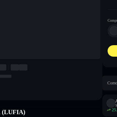
Compr
Como 
$
25
n (LUFIA)