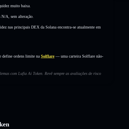
uidez muito baixa.
s
N/A
,
sem alteração
.
uidez nas principais DEX da Solana encontra-se atualmente em
 define ordens limite na
Solflare
— uma carteira Solflare não-
oblemas com Lufia Ai Token. Revê sempre as avaliações de risco
oken