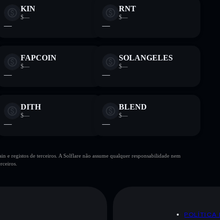
KIN
RNT
$—
$—
—
—
FAPCOIN
SOLANGELES
$—
$—
—
—
DITH
BLEND
$—
$—
—
—
n e registos de terceiros. A Solflare não assume qualquer responsabilidade nem
rceiros.
POLÍTICA