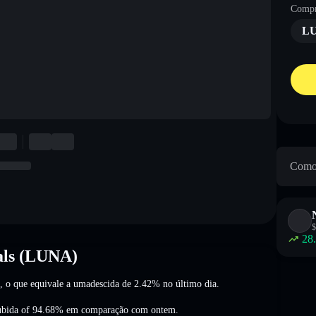
Compr
L
Como 
$
28
als (LUNA)
, o que equivale a umadescida de 2.42%
no último dia.
ubida of 94.68%
em comparação com ontem.