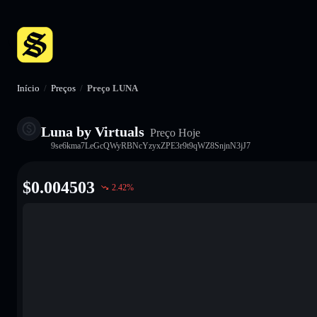
Início
/
Preços
/
Preço LUNA
Luna by Virtuals
Preço Hoje
9se6kma7LeGcQWyRBNcYzyxZPE3r9t9qWZ8SnjnN3jJ7
$
0.004503
2.42
%