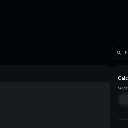
P
Calc
Vende