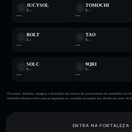
JUCYSOL
TOMOCHI
$—
$—
—
—
BOLT
TAO
$—
$—
—
—
SOLC
9QRI
$—
$—
—
—
Os nomes, símbolos, imagens e descrições dos tokens são provenientes de metadados on-chai
reivindica direitos sobre marcas registadas ou conteúdo protegido por direitos de autor de te
ENTRA NA FORTALEZA