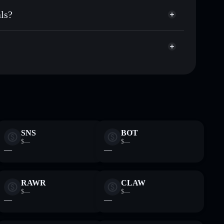
 publicamente as carteiras usando o Agregador de
ls?
Agregador de Privacidade
me, capitalização de mercado e liquidez de LUNA
als
custodial onde controlas as tuas chaves privadas
7
LUNA
SNS
BOT
$—
$—
—
—
RAWR
CLAW
$—
$—
—
—