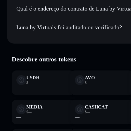
Enviar de forma privada
— transferir LUNA sem associar
Privacidade integrado da Solflare
Qual é o endereço do contrato de Luna by Virtua
Acompanhar em tempo real
— monitorizar o preço, volu
Luna by Virtu
Manter em segurança
— guardar LUNA numa carteira não-
9se6kma7LeGcQWyRBNcYzyxZPE3r9t9qWZ8SnjnN3jJ
Luna by Virtuals foi auditado ou verificado?
Carteira Solflare
Luna by Virtuals
verificado
Descobre outros tokens
USDH
AVO
$—
$—
—
—
MEDIA
CASHCAT
$—
$—
—
—