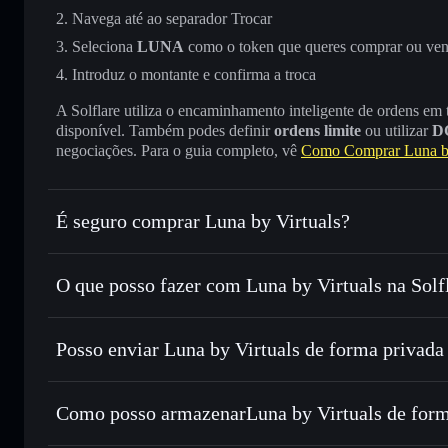
Navega até ao separador Trocar
Seleciona
LUNA
como o token que queres comprar ou ve
Introduz o montante e confirma a troca
A Solflare utiliza o encaminhamento inteligente de ordens em
disponível. Também podes definir
ordens limite
ou utilizar
D
negociações. Para o guia completo, vê
Como Comprar Luna by
É seguro comprar Luna by Virtuals?
Luna by Virtuals
token verificado
O que posso fazer com Luna by Virtuals na Solf
Luna by Virtuals
Carteira Solflare
Posso enviar Luna by Virtuals de forma privada
Trocar instantaneamente
— trocar LUNA por SOL, USDC 
encaminhamento inteligente de ordens para obteres o melho
Carteira Solflare
Agregador de Privacidad
Definir ordens limite
— automatizar transações ao teu pr
by Virtuals
Como posso armazenarLuna by Virtuals de form
Utilizar DCA
— investir de forma faseada ao longo do 
Luna by Virtuals