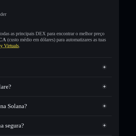
nder
 todas as principais DEX para encontrar o melhor preço
CA
(custo médio em dólares) para automatizares as tuas
 Virtuals
.
lare?
 na Solana?
ou milhares de outros tokens Solana com
r preço disponível
e
Luna
eço-alvo para LUNA
a segura?
tempo em LUNA
carteira não-custodial
Solflare