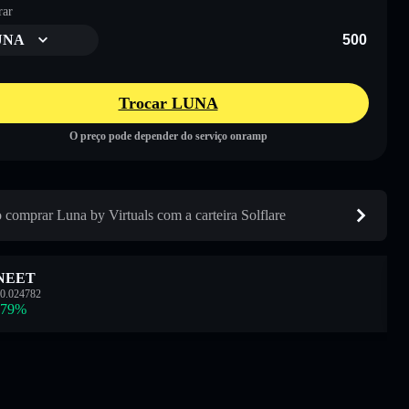
ar
UNA
Trocar LUNA
O preço pode depender do serviço onramp
comprar Luna by Virtuals com a carteira Solflare
NEET
0.024782
.79
%