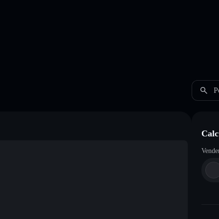
P
Cal
Vende