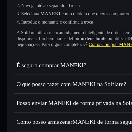
Navega até ao separador Trocar
Seleciona
MANEKI
como o token que queres comprar ou
Introduz o montante e confirma a troca
A Solflare utiliza o encaminhamento inteligente de ordens em
disponível. Também podes definir
ordens limite
ou utilizar
D
negociações. Para o guia completo, vê
Como Comprar MAN
É seguro comprar MANEKI?
MANEKI
token verificado
O que posso fazer com MANEKI na Solflare?
MANEKI
Carteira Solflare
Posso enviar MANEKI de forma privada na Sol
Trocar instantaneamente
— trocar MANEKI por SOL, USD
encaminhamento inteligente de ordens para obteres o melho
Carteira Solflare
Agregador de Privacidad
Definir ordens limite
— automatizar transações ao teu p
MANEKI
Como posso armazenarMANEKI de forma segu
Utilizar DCA
— investir de forma faseada ao longo do
MANEKI
carteir