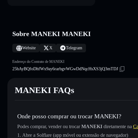
Sobre MANEKI MANEKI
Website
X
Telegram
Endereço do Contrato de MANEKI
25hAyBQfoDhfWx9ay6rarbgvWGwDdNqcHsXS3jQ3mTDJ
MANEKI FAQs
Onde posso comprar ou trocar MANEKI?
Podes comprar, vender ou trocar
MANEKI
diretamente na
Ca
Abre a Solflare (app móvel ou extensão de navegador)