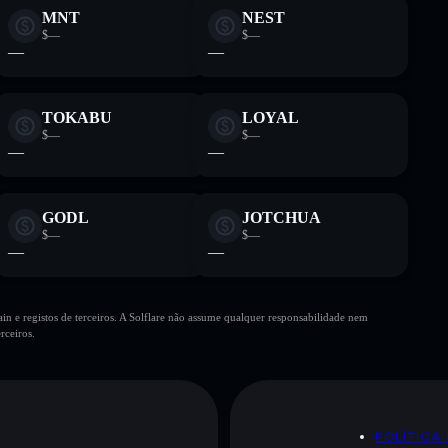
MNT
NEST
$—
$—
—
—
TOKABU
LOYAL
$—
$—
—
—
GODL
JOTCHUA
$—
$—
—
—
n e registos de terceiros. A Solflare não assume qualquer responsabilidade nem
rceiros.
POLÍTICA