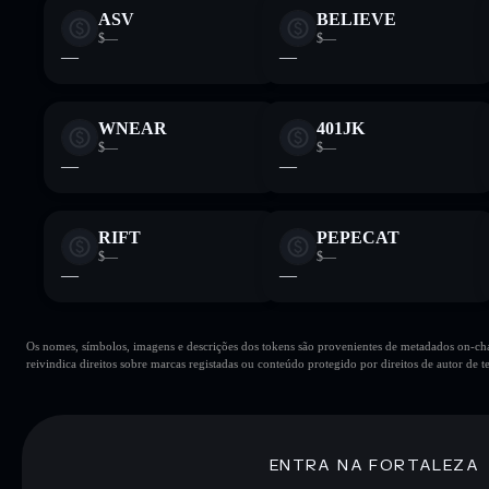
ASV
BELIEVE
$—
$—
—
—
WNEAR
401JK
$—
$—
—
—
RIFT
PEPECAT
$—
$—
—
—
Os nomes, símbolos, imagens e descrições dos tokens são provenientes de metadados on-chai
reivindica direitos sobre marcas registadas ou conteúdo protegido por direitos de autor de te
ENTRA NA FORTALEZA