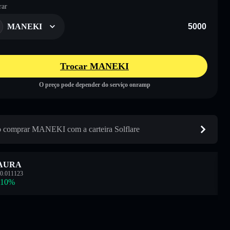
ar
MANEKI
Trocar MANEKI
O preço pode depender do serviço onramp
comprar MANEKI com a carteira Solflare
AURA
0.011123
.10
%