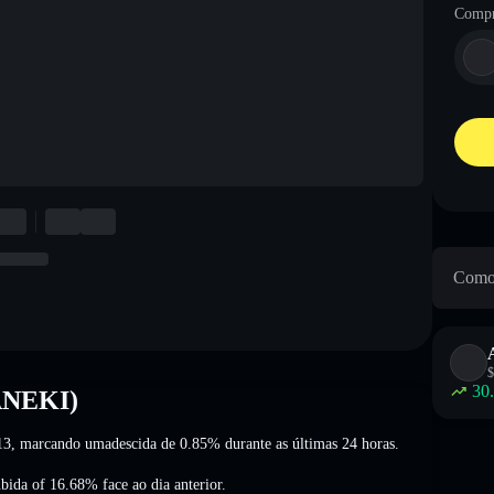
Compr
Como 
$
30
ANEKI)
13
, marcando umadescida de 0.85%
durante as últimas 24 horas.
bida of 16.68%
face ao dia anterior.