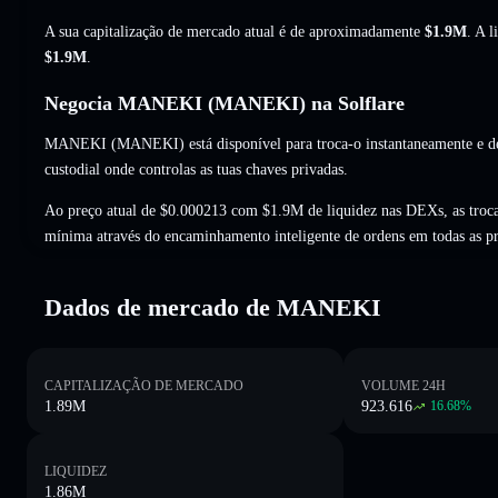
A sua capitalização de mercado atual é de aproximadamente
$1.9M
. A 
$1.9M
.
Negocia MANEKI (MANEKI) na Solflare
MANEKI (MANEKI) está disponível para troca-o instantaneamente e def
custodial onde controlas as tuas chaves privadas.
Ao preço atual de $0.000213 com $1.9M de liquidez nas DEXs, as tro
mínima através do encaminhamento inteligente de ordens em todas as p
Dados de mercado de MANEKI
CAPITALIZAÇÃO DE MERCADO
VOLUME 24H
1.89M
923.616
16.68
%
LIQUIDEZ
1.86M