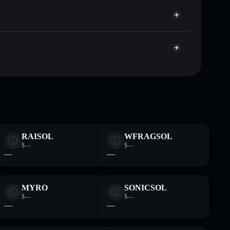
ar publicamente as carteiras usando o Agregador de
Agregador de Privacidade
me, capitalização de mercado e liquidez de MANEKI
o-custodial onde controlas as tuas chaves privadas
TDJ
MANEKI
RAISOL
WFRAGSOL
$—
$—
—
—
MYRO
SONICSOL
$—
$—
—
—