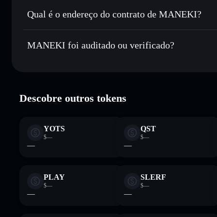
Enviar de forma privada
— transferir MANEKI sem associ
Privacidade integrado da Solflare
Qual é o endereço do contrato de MANEKI?
Acompanhar em tempo real
— monitorizar o preço, volu
MANEKI
Manter em segurança
— guardar MANEKI numa carteira nã
25hAyBQfoDhfWx9ay6rarbgvWGwDdNqcHsXS3jQ3m
MANEKI foi auditado ou verificado?
Carteira Solflare
MANEKI
verificado
Descobre outros tokens
YOTS
QST
$—
$—
—
—
PLAY
SLERF
$—
$—
—
—