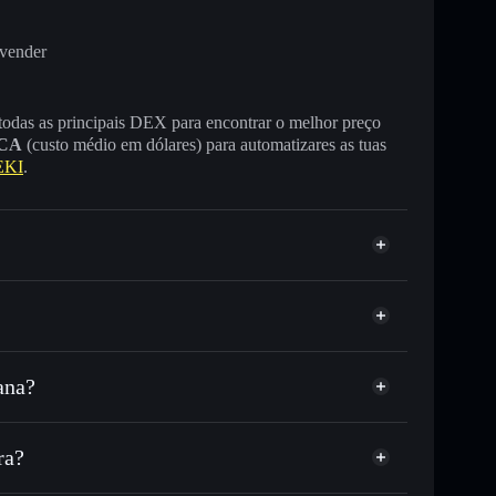
 vender
 todas as principais DEX para encontrar o melhor preço
CA
(custo médio em dólares) para automatizares as tuas
EKI
.
ana?
C ou milhares de outros tokens Solana com
r preço disponível
e
reço-alvo para MANEKI
ra?
 tempo em MANEKI
a não-custodial
Solflare