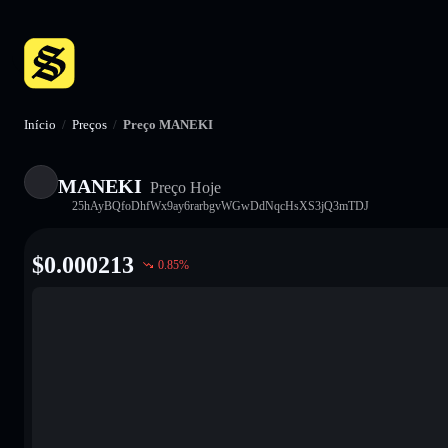
Início
/
Preços
/
Preço MANEKI
MANEKI
Preço Hoje
25hAyBQfoDhfWx9ay6rarbgvWGwDdNqcHsXS3jQ3mTDJ
$
0.000213
0.85
%