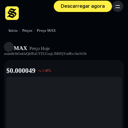
Descarregar agora
Menu
Início
/
Preços
/
Preço MAX
MAX
Preço Hoje
oraim8c9d1nkfuQk9EzGYEUGxqL3MHQYndRw1huVo5h
$
0.000049
1.48
%