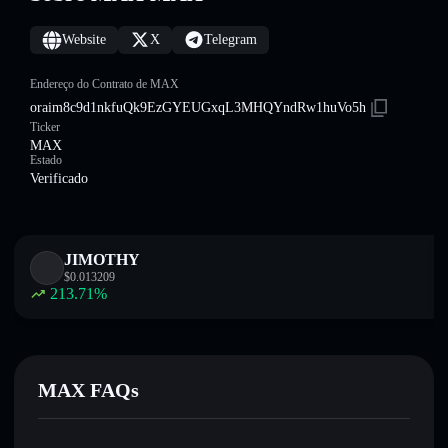
Website
X
Telegram
Endereço do Contrato de MAX
oraim8c9d1nkfuQk9EzGYEUGxqL3MHQYndRw1huVo5h
Ticker
MAX
Estado
Verificado
JIMOTHY
$
0.013209
213.71
%
MAX FAQs