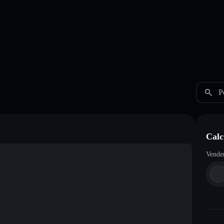
P
Calc
Vende