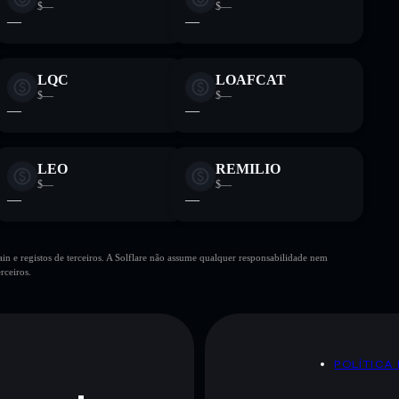
$—
$—
—
—
LQC
LOAFCAT
$—
$—
—
—
LEO
REMILIO
$—
$—
—
—
n e registos de terceiros. A Solflare não assume qualquer responsabilidade nem
rceiros.
POLÍTICA