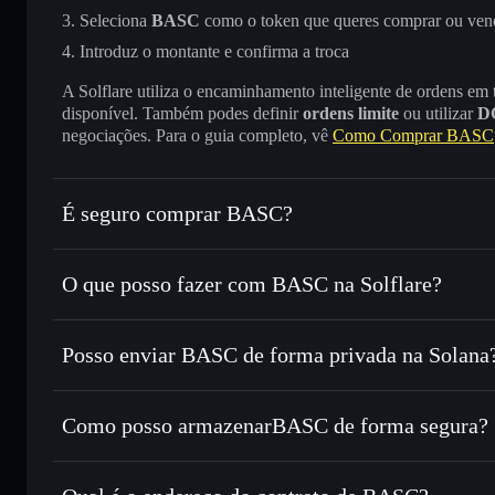
Seleciona
BASC
como o token que queres comprar ou ven
Introduz o montante e confirma a troca
A Solflare utiliza o encaminhamento inteligente de ordens em
disponível. Também podes definir
ordens limite
ou utilizar
D
negociações. Para o guia completo, vê
Como Comprar BASC
É seguro comprar BASC?
BASC
token verificado
O que posso fazer com BASC na Solflare?
BASC
Carteira Solflare
Posso enviar BASC de forma privada na Solana
Trocar instantaneamente
— trocar BASC por SOL, USDC 
encaminhamento inteligente de ordens para obteres o melho
Carteira Solflare
Agregador de Privacidad
Definir ordens limite
— automatizar transações ao teu pr
BASC
Como posso armazenarBASC de forma segura?
Utilizar DCA
— investir de forma faseada ao longo do 
BASC
carteira n
Enviar de forma privada
— transferir BASC sem associar
Privacidade integrado da Solflare