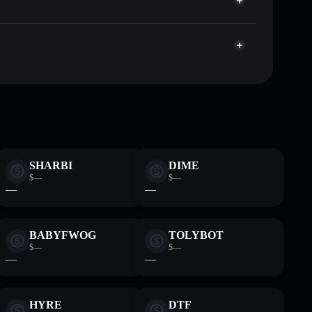
Agregador de Privacidade
me, capitalização de mercado e liquidez de BASC
ustodial onde controlas as tuas chaves privadas
11FMT
BASC
SHARBI
DIME
$—
$—
—
—
BABYFWOG
TOLYBOT
$—
$—
—
—
HYRE
DTF