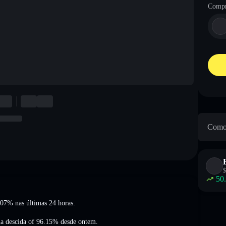
Compr
Como 
$
50
3.07%
nas últimas 24 horas.
a descida of 96.15%
desde ontem.