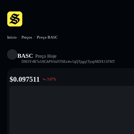
Início
/
Preços
/
Preço BASC
BASC
Preço Hoje
DM3Y4R7n1HGhP9AkNT6Ex4w1qQTpgq1TyujrMDX11FMT
$
0.097511
3.07
%