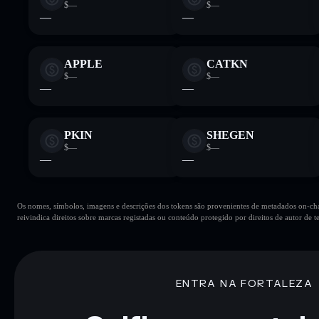
$—
$—
—
—
APPLE
CATKN
$—
$—
—
—
PKIN
SHEGEN
$—
$—
—
—
Os nomes, símbolos, imagens e descrições dos tokens são provenientes de metadados on-chai
reivindica direitos sobre marcas registadas ou conteúdo protegido por direitos de autor de te
ENTRA NA FORTALEZA