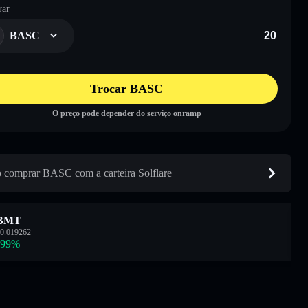
ar
BASC
Trocar BASC
O preço pode depender do serviço onramp
comprar BASC com a carteira Solflare
BMT
0.019262
.99
%