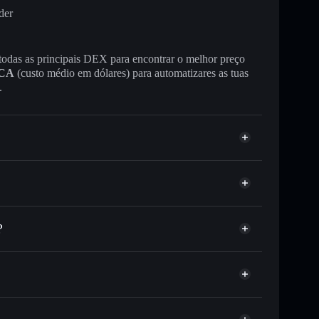
der
 todas as principais DEX para encontrar o melhor preço
CA
(custo médio em dólares) para automatizares as tuas
.
?
ou milhares de outros tokens Solana com
r preço disponível
e
eço-alvo para BASC
tempo em BASC
ão-custodial
Solflare
 publicamente as carteiras usando o Agregador de