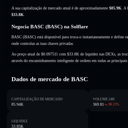
A sua capitalização de mercado atual é de aproximadamente
$85.9K
. A
$33.8K
.
Negocia BASC (BASC) na Solflare
BASC (BASC) está disponível para troca-o instantaneamente e define or
onde controlas as tuas chaves privadas.
Ao preço atual de $0.097511 com $33.8K de liquidez nas DEXs, as tro
através do encaminhamento inteligente de ordens em todas as principai
Dados de mercado de BASC
CAPITALIZAÇÃO DE MERCADO
VOLUME 24H
85.94K
369.81
96.15
%
LIQUIDEZ
33.85K