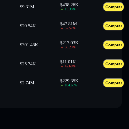
$
498.26K
$
9.31M
Comprar
13.35
%
$
47.81M
$
20.54K
Comprar
57.57
%
$
213.03K
$
391.48K
Comprar
66.23
%
$
11.01K
$
25.74K
Comprar
42.60
%
$
229.35K
$
2.74M
Comprar
104.66
%