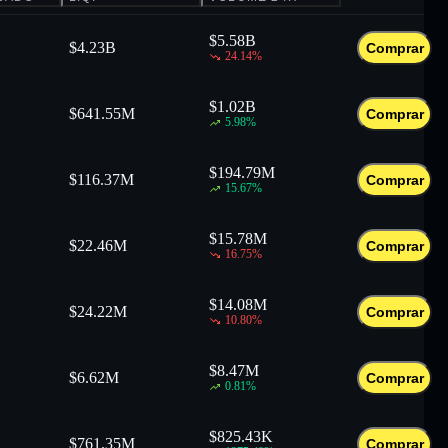
$
5.58B
$
4.23B
Comprar
24.14
%
$
1.02B
$
641.55M
Comprar
5.98
%
$
194.79M
$
116.37M
Comprar
15.67
%
$
15.78M
$
22.46M
Comprar
16.75
%
$
14.08M
$
24.22M
Comprar
10.80
%
$
8.47M
$
6.62M
Comprar
0.81
%
$
825.43K
$
761.35M
Comprar