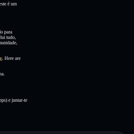
este é um
do para
lui tudo,
munidade,
re
. Here are
na.
ps) e juntar-te