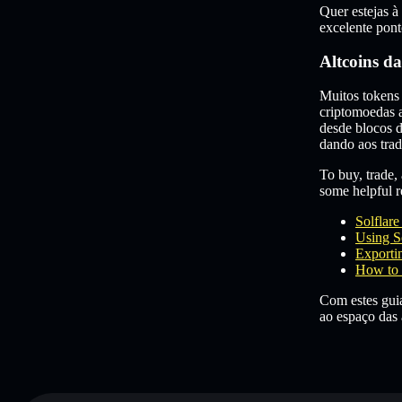
Quer estejas à
excelente pont
Altcoins d
Muitos tokens
criptomoedas a
desde blocos 
dando aos trad
To buy, trade, 
some helpful re
Solflar
Using S
Exportin
How to 
Com estes guia
ao espaço das 