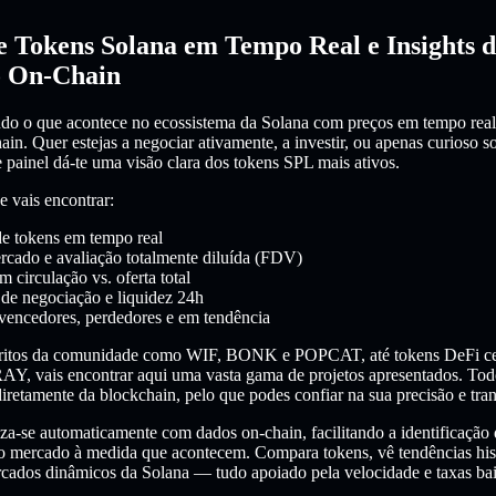
e Tokens Solana em Tempo Real e Insights 
 On-Chain
o o que acontece no ecossistema da Solana com preços em tempo real
in. Quer estejas a negociar ativamente, a investir, ou apenas curioso s
e painel dá-te uma visão clara dos tokens SPL mais ativos.
e vais encontrar:
de tokens em tempo real
rcado e avaliação totalmente diluída (FDV)
m circulação vs. oferta total
de negociação e liquidez 24h
vencedores, perdedores e em tendência
oritos da comunidade como WIF, BONK e POPCAT, até tokens DeFi ce
Y, vais encontrar aqui uma vasta gama de projetos apresentados. Tod
diretamente da blockchain, pelo que podes confiar na sua precisão e tra
iza-se automaticamente com dados on-chain, facilitando a identificação
 mercado à medida que acontecem. Compara tokens, vê tendências hist
rcados dinâmicos da Solana — tudo apoiado pela velocidade e taxas bai