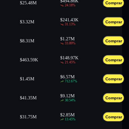
$
494.86K
$
25.48M
Comprar
24.18
%
$
241.43K
$
3.32M
Comprar
31.13
%
$
1.27M
$
8.31M
Comprar
33.89
%
$
148.97K
$
463.59K
Comprar
21.45
%
$
6.57M
$
1.45M
Comprar
712.67
%
$
9.12M
$
41.35M
Comprar
30.54
%
$
2.85M
$
31.75M
Comprar
13.45
%