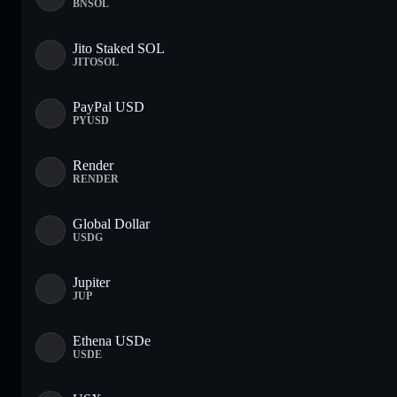
BNSOL
Jito Staked SOL
JITOSOL
PayPal USD
PYUSD
Render
RENDER
Global Dollar
USDG
Jupiter
JUP
Ethena USDe
USDE