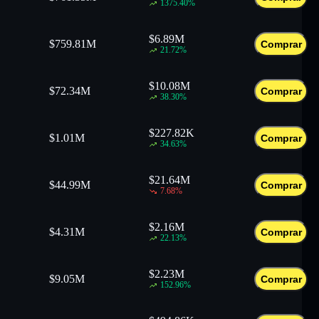
1375.40
%
$
6.89M
$
759.81M
Comprar
21.72
%
$
10.08M
$
72.34M
Comprar
38.30
%
$
227.82K
$
1.01M
Comprar
34.63
%
$
21.64M
$
44.99M
Comprar
7.68
%
$
2.16M
$
4.31M
Comprar
22.13
%
$
2.23M
$
9.05M
Comprar
152.96
%