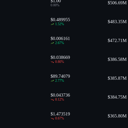
$1.00
$
506.69M
0.00
%
$0.489955
$
483.35M
1.52
%
$0.006161
$
472.71M
2.67
%
$0.038669
$
386.58M
0.80
%
$89.74079
$
385.87M
2.77
%
$0.043736
$
384.75M
0.12
%
$1.473519
$
365.80M
0.67
%