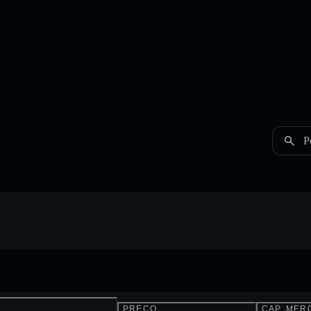
P
PREÇO
CAP. MER