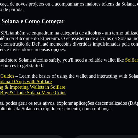
 caça de novos projetos ou a acompanhar os maiores tokens da Solana, 
o de partida.
a Solana e Como Começar
 SPL também se enquadram na categoria de
altcoins
- um termo utiliza
lém da Bitcoin e do Ethereum. O ecossistema de altcoins da Solana inc
de construção de DeFi até memecoins divertidas impulsionadas pela co
ers e investidores imensas opções.
and store Solana altcoins safely, you'll need a reliable wallet like
Solfla
sources to get started:
e Guides
– Learn the basics of using the wallet and interacting with Sola
olana DApps with Solflare
g & Importing Wallets in Solflare
Buy & Trade Solana Meme Coins
s, podes gerir os teus ativos, explorar aplicações descentralizados (DAp
altcoins da Solana em rápido crescimento, com confiança.