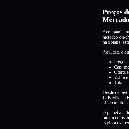
Preços d
Mercado
Acompanha tud
mercado on-cha
na Solana, est
Aqui está o qu
Preços 
Cap. me
Oferta e
Volume 
Tokens 
Desde os fav
JUP, MNT e RA
são extraídos 
O painel atual
movimentos do
explora os me