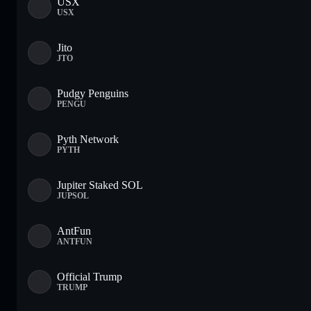
USX
USX
Jito
JTO
Pudgy Penguins
PENGU
Pyth Network
PYTH
Jupiter Staked SOL
JUPSOL
AntFun
ANTFUN
Official Trump
TRUMP