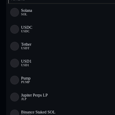
Solana
SOL
USDC
USDC
Tether
USDT
USD1
USD1
Pump
PUMP
Jupiter Perps LP
JLP
Binance Staked SOL