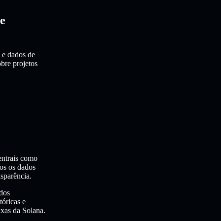
de
 e dados de
obre projetos
ntrais como
os os dados
nsparência.
 dos
óricas e
xas da Solana.