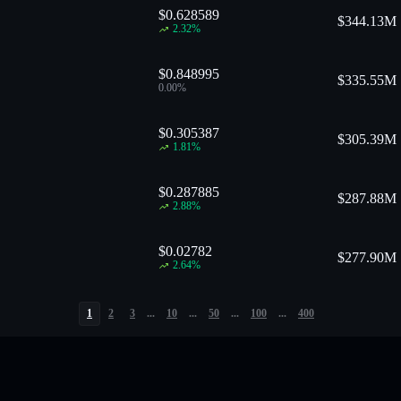
$0.628589
$
344.13M
2.32
%
$0.848995
$
335.55M
0.00
%
$0.305387
$
305.39M
1.81
%
$0.287885
$
287.88M
2.88
%
$0.02782
$
277.90M
2.64
%
1
2
3
...
10
...
50
...
100
...
400