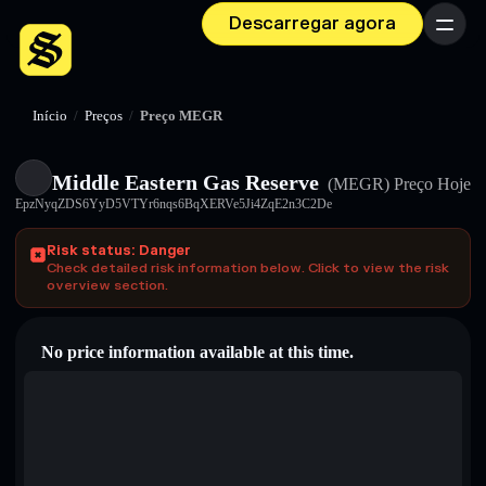
Descarregar agora
Menu
Início
/
Preços
/
Preço MEGR
Middle Eastern Gas Reserve
(MEGR)
Preço Hoje
EpzNyqZDS6YyD5VTYr6nqs6BqXERVe5Ji4ZqE2n3C2De
Risk status: Danger
Check detailed risk information below. Click to view the risk
overview section.
No price information available at this time.