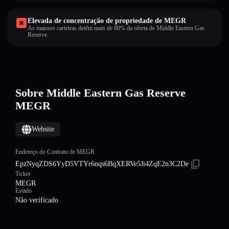
Elevada de concentração de propriedade de MEGR
As maiores carteiras detêm mais de 80% da oferta de Middle Eastern Gas
Reserve.
Sobre Middle Eastern Gas Reserve
MEGR
Website
Endereço do Contrato de MEGR
EpzNyqZDS6YyD5VTYr6nqs6BqXERVe5Ji4ZqE2n3C2De
Ticker
MEGR
Estado
Não verificado