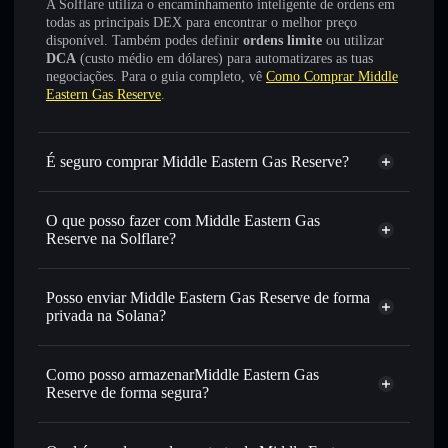
A Solflare utiliza o encaminhamento inteligente de ordens em
todas as principais DEX para encontrar o melhor preço
disponível. Também podes definir
ordens limite
ou utilizar
DCA
(custo médio em dólares) para automatizares as tuas
negociações. Para o guia completo, vê
Como Comprar Middle
Eastern Gas Reserve
.
É seguro comprar Middle Eastern Gas Reserve?
Middle Eastern Gas Reserve
não está verificado
O que posso fazer com Middle Eastern Gas
Reserve na Solflare?
Middle Eastern Gas Reserve
Carteira Solflare
Posso enviar Middle Eastern Gas Reserve de forma
Trocar instantaneamente
— trocar MEGR por SOL,
privada na Solana?
USDC ou milhares de outros tokens Solana com
Agregador de Privacidade
encaminhamento inteligente de ordens para obteres o
melhor preço disponível
Como posso armazenarMiddle Eastern Gas
Reserve de forma segura?
Definir ordens limite
— automatizar transações ao teu
preço-alvo para MEGR
Middle Eastern Gas
Utilizar DCA
— investir de forma faseada ao longo do
Reserve
carteira não-custodial
Solflare