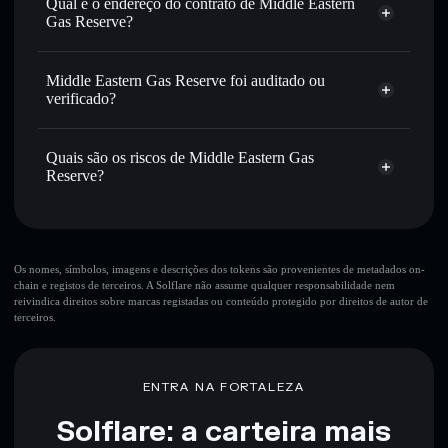
Qual é o endereço do contrato de Middle Eastern
tempo em MEGR
Gas Reserve?
Enviar de forma privada
— transferir MEGR sem
Solflare
Middle Eastern Gas Reserve
associar publicamente as carteiras usando o Agregador de
Middle Eastern
Agregador de Privacidade
Privacidade integrado da Solflare
Gas Reserve
Middle Eastern Gas Reserve foi auditado ou
EpzNyqZDS6YyD5VTYr6nqs6BqXERVe5Ji4ZqE2n3C2De
Acompanhar em tempo real
— monitorizar o preço,
verificado?
volume, capitalização de mercado e liquidez de MEGR
Middle Eastern Gas Reserve
não está verificado
Manter em segurança
— guardar MEGR numa carteira
MEGR
Carteira
Quais são os riscos de Middle Eastern Gas
não-custodial onde controlas as tuas chaves privadas
Solflare
Reserve?
Principais riscos para Middle Eastern Gas Reserve:
10 principais carteiras
Os nomes, símbolos, imagens e descrições dos tokens são provenientes de metadados on-
chain e registos de terceiros. A Solflare não assume qualquer responsabilidade nem
Middle Eastern Gas Reserve
reivindica direitos sobre marcas registadas ou conteúdo protegido por direitos de autor de
poucos
terceiros.
detentores
Middle Eastern Gas Reserve
única carteira
Middle Eastern
Gas Reserve
Middle
ENTRA NA FORTALEZA
Eastern Gas Reserve
liquidez limitada
Solflare: a carteira mais
80% de concentração
Middle Eastern Gas Reserve