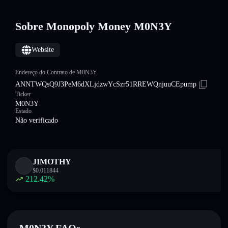
Sobre Monopoly Money M0N3Y
Website
Endereço do Contrato de M0N3Y
ANNTWQsQ9J3PeM6dXLjdzwYcSzr51RREWQnjuuCEpump
Ticker
M0N3Y
Estado
Não verificado
JIMOTHY
$
0.011844
212.42
%