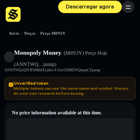
Descarregar agora
Menu
Início
/
Preços
/
Preço M0N3Y
Monopoly Money
(M0N3Y)
Preço Hoje
(ANNTWQ…pump)
ANNTWQsQ9J3PeM6dXLjdzwYcSzr51RREWQnjuuCEpump
Unverified token
Multiple tokens can use the same name and symbol. Always
do your own research before buying.
No price information available at this time.