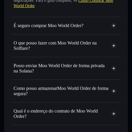
negociações. Para o guia completo, vê
Como Comprar Moo
World Order
.
É seguro comprar Moo World Order?
Moo World Order
não está verificado
O que posso fazer com Moo World Order na
Solflare?
Moo World Order
Carteira Solflare
Trocar instantaneamente
— trocar MWO por SOL,
Posso enviar Moo World Order de forma privada
USDC ou milhares de outros tokens Solana com
na Solana?
encaminhamento inteligente de ordens para obteres o
Agregador de Privacidade
melhor preço disponível
Como posso armazenarMoo World Order de forma
Definir ordens limite
— automatizar transações ao teu
segura?
preço-alvo para MWO
Utilizar DCA
— investir de forma faseada ao longo do
Moo World Order
tempo em MWO
carteira não-custodial
Solflare
Qual é o endereço do contrato de Moo World
Enviar de forma privada
— transferir MWO sem associar
Order?
publicamente as carteiras usando o Agregador de
Solflare
Moo World Order
Privacidade integrado da Solflare
Moo World
Agregador de Privacidade
Order