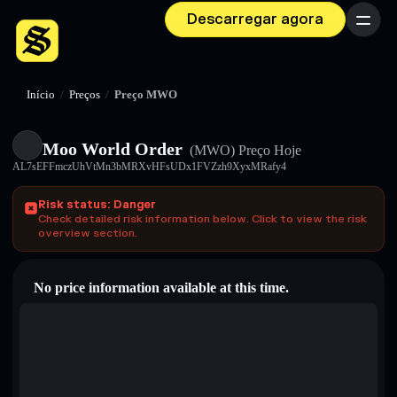
Descarregar agora
Menu
Início
/
Preços
/
Preço MWO
Moo World Order
(MWO)
Preço Hoje
AL7sEFFmczUhVtMn3bMRXvHFsUDx1FVZzh9XyxMRafy4
Risk status: Danger
Check detailed risk information below. Click to view the risk
overview section.
No price information available at this time.