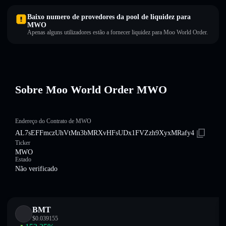
Baixo numero de provedores da pool de liquidez para
MWO
Apenas alguns utilizadores estão a fornecer liquidez para Moo World Order.
Sobre Moo World Order MWO
Endereço do Contrato de MWO
AL7sEFFmczUhVtMn3bMRXvHFsUDx1FVZzh9XyxMRafy4
Ticker
MWO
Estado
Não verificado
BMT
$
0.039155