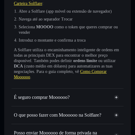
Carteira Solflare
:
Abre a Solflare (app móvel ou extensão de navegador)
Navega até ao separador Trocar
Seleciona
MOOOO
como o token que queres comprar ou
vender
Introduz o montante e confirma a troca
A Solflare utiliza o encaminhamento inteligente de ordens em
todas as principais DEX para encontrar o melhor preço
disponível. Também podes definir
ordens limite
ou utilizar
DCA
(custo médio em dólares) para automatizares as tuas
negociações. Para o guia completo, vê
Como Comprar
Moooooo
.
É seguro comprar Moooooo?
Moooooo
não está verificado
O que posso fazer com Moooooo na Solflare?
Moooooo
Carteira Solflare
Trocar instantaneamente
— trocar MOOOO por SOL,
Posso enviar Moooooo de forma privada na