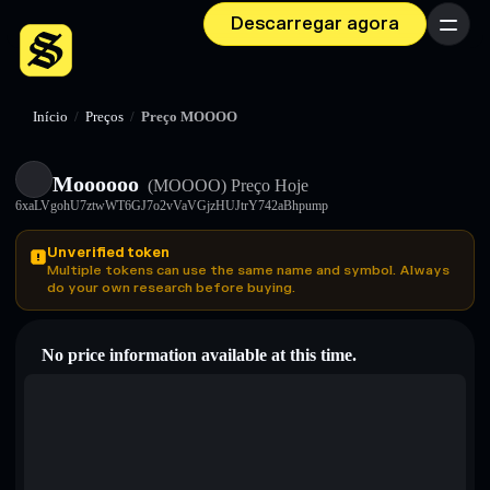
Descarregar agora
Menu
Início
/
Preços
/
Preço MOOOO
Moooooo
(MOOOO)
Preço Hoje
6xaLVgohU7ztwWT6GJ7o2vVaVGjzHUJtrY742aBhpump
Unverified token
Multiple tokens can use the same name and symbol. Always
do your own research before buying.
No price information available at this time.