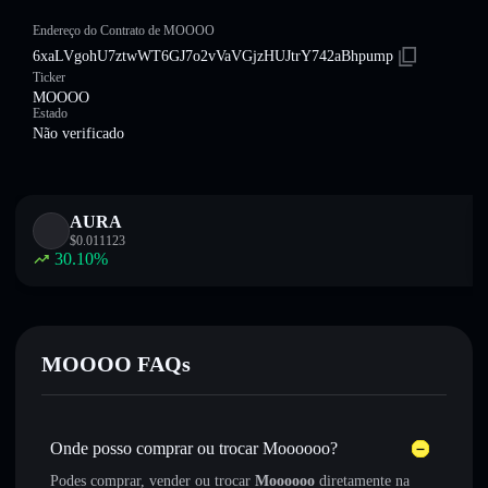
Endereço do Contrato de MOOOO
6xaLVgohU7ztwWT6GJ7o2vVaVGjzHUJtrY742aBhpump
Ticker
MOOOO
Estado
Não verificado
AURA
$
0.011123
30.10
%
MOOOO FAQs
Onde posso comprar ou trocar Moooooo?
Podes comprar, vender ou trocar
Moooooo
diretamente na