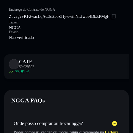
Endereço do Contrato de NGGA
Zav2gvvKF2wacLqAC3d256ZHywwihNLfw5s4DkZPMgF
Ticker
NGGA
Estado
Não verificado
CATE
$
0.029502
75.82
%
NGGA FAQs
Onde posso comprar ou trocar ngga?
Podes comprar, vender ou trocar
ngga
diretamente na
Carteira