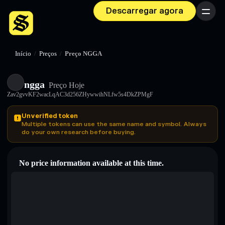
Descarregar agora
Menu
Início
/
Preços
/
Preço NGGA
ngga
Preço Hoje
Zav2gvvKF2wacLqAC3d256ZHywwihNLfw5s4DkZPMgF
Unverified token
Multiple tokens can use the same name and symbol. Always
do your own research before buying.
No price information available at this time.