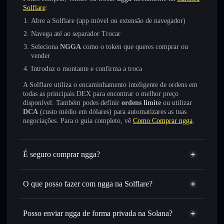
Solflare
:
Abre a Solflare (app móvel ou extensão de navegador)
Navega até ao separador Trocar
Seleciona
NGGA
como o token que queres comprar ou
vender
Introduz o montante e confirma a troca
A Solflare utiliza o encaminhamento inteligente de ordens em
todas as principais DEX para encontrar o melhor preço
disponível. Também podes definir
ordens limite
ou utilizar
DCA
(custo médio em dólares) para automatizares as tuas
negociações. Para o guia completo, vê
Como Comprar ngga
.
É seguro comprar ngga?
ngga
não está verificado
O que posso fazer com ngga na Solflare?
ngga
Carteira Solflare
Trocar instantaneamente
— trocar NGGA por SOL,
Posso enviar ngga de forma privada na Solana?
USDC ou milhares de outros tokens Solana com