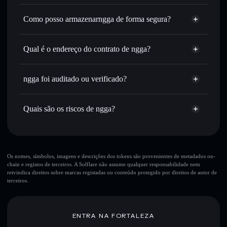
Agregador de Privacidade
encaminhamento inteligente de ordens para obteres o
melhor preço disponível
Como posso armazenarngga de forma segura?
Definir ordens limite
— automatizar transações ao teu
ngga
carteira não-
preço-alvo para NGGA
custodial
Solflare
Qual é o endereço do contrato de ngga?
Utilizar DCA
— investir de forma faseada ao longo do
tempo em NGGA
ngga
Enviar de forma privada
— transferir NGGA sem
Zav2gvvKF2wacLqAC3d256ZHywwihNLfw5s4DkZPMgF
Solflare
ngga
ngga foi auditado ou verificado?
Agregador de Privacidade
associar publicamente as carteiras usando o Agregador de
Privacidade integrado da Solflare
ngga
não está verificado
NGGA
Carteira
Acompanhar em tempo real
— monitorizar o preço,
Quais são os riscos de ngga?
Solflare
volume, capitalização de mercado e liquidez de NGGA
Manter em segurança
— guardar NGGA numa carteira
Principais riscos para ngga:
não-custodial onde controlas as tuas chaves privadas
Os nomes, símbolos, imagens e descrições dos tokens são provenientes de metadados on-
chain e registos de terceiros. A Solflare não assume qualquer responsabilidade nem
reivindica direitos sobre marcas registadas ou conteúdo protegido por direitos de autor de
terceiros.
Aviso legal: Esta informação é apenas para fins educativos e
não constitui aconselhamento financeiro. Faz sempre a tua
pesquisa. Dados fornecidos pelo rugcheck.xyz.
ENTRA NA FORTALEZA