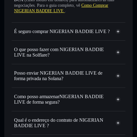
negociações. Para o guia completo, vê
Como Comprar
NIGERIAN BADDIE LIVE
.
É seguro comprar NIGERIAN BADDIE LIVE ?
NIGERIAN BADDIE LIVE
não está verificado
O que posso fazer com NIGERIAN BADDIE
LIVE na Solflare?
NIGERIAN BADDIE LIVE
Carteira Solflare
Trocar instantaneamente
— trocar 9JABADDIE por
Posso enviar NIGERIAN BADDIE LIVE de
SOL, USDC ou milhares de outros tokens Solana com
forma privada na Solana?
encaminhamento inteligente de ordens para obteres o
Agregador de Privacidade
melhor preço disponível
Como posso armazenarNIGERIAN BADDIE
Definir ordens limite
— automatizar transações ao teu
LIVE de forma segura?
preço-alvo para 9JABADDIE
Utilizar DCA
— investir de forma faseada ao longo do
NIGERIAN BADDIE
tempo em 9JABADDIE
LIVE
carteira não-custodial
Solflare
Qual é o endereço do contrato de NIGERIAN
Enviar de forma privada
— transferir 9JABADDIE sem
BADDIE LIVE ?
associar publicamente as carteiras usando o Agregador de
Solflare
NIGERIAN BADDIE LIVE
Privacidade integrado da Solflare
NIGERIAN