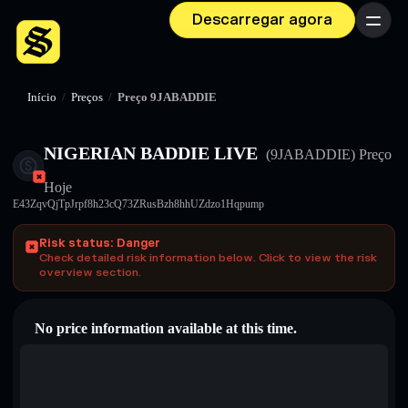
Descarregar agora
Menu
Início
/
Preços
/
Preço 9JABADDIE
NIGERIAN BADDIE LIVE
(9JABADDIE)
Preço
Hoje
E43ZqvQjTpJrpf8h23cQ73ZRusBzh8hhUZdzo1Hqpump
Risk status: Danger
Check detailed risk information below. Click to view the risk
overview section.
No price information available at this time.