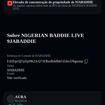
Elevada de concentração de propriedade de 9JABADDIE
As maiores carteiras detêm mais de 80% da oferta de NIGERIAN BADDIE
LIVE .
Sobre NIGERIAN BADDIE LIVE
9JABADDIE
Endereço do Contrato de 9JABADDIE
E43ZqvQjTpJrpf8h23cQ73ZRusBzh8hhUZdzo1Hqpump
Ticker
9JABADDIE
Estado
Não verificado
AURA
$
0.010725
25.35
%