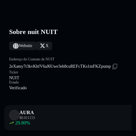
Sobre nuit NUIT
Website
X
Endereço do Contrato de NUIT
2eXamy7t3kvKhfV6aJ6Uwe3eh8cuREFcTKs1mFKZpump
Ticker
NUIT
Estado
Verificado
AURA
$
0.011153
29.80
%