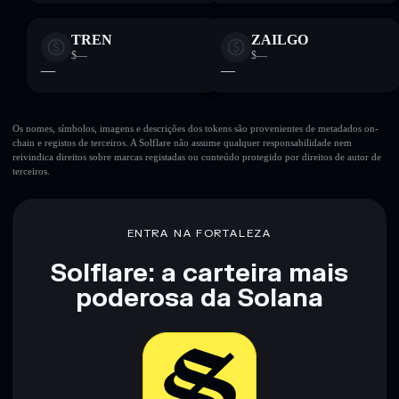
TREN
ZAILGO
$—
$—
—
—
Os nomes, símbolos, imagens e descrições dos tokens são provenientes de metadados on-
chain e registos de terceiros. A Solflare não assume qualquer responsabilidade nem
reivindica direitos sobre marcas registadas ou conteúdo protegido por direitos de autor de
terceiros.
ENTRA NA FORTALEZA
Solflare: a carteira mais
poderosa da Solana