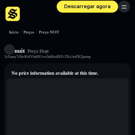
Descarregar agora
Menu
Início
/
Preços
/
Preço NUIT
nuit
Preço Hoje
2eXamy7t3kvKhfV6aJ6Uwe3eh8cuREFcTKs1mFKZpump
No price information available at this time.