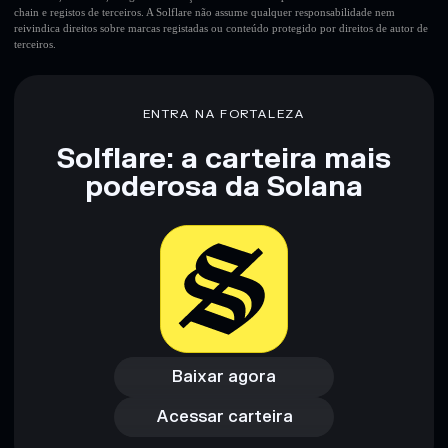
chain e registos de terceiros. A Solflare não assume qualquer responsabilidade nem
reivindica direitos sobre marcas registadas ou conteúdo protegido por direitos de autor de
terceiros.
Aviso legal: Esta informação é apenas para fins educativos e
não constitui aconselhamento financeiro. Faz sempre a tua
pesquisa. Dados fornecidos pelo rugcheck.xyz.
ENTRA NA FORTALEZA
Solflare: a carteira mais
poderosa da Solana
Baixar agora
Acessar carteira
Baixar agora
Acessar carteira