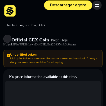
Descarregar agora
Menu
Início
/
Preços
/
Preço CEX
Official CEX Coin
Preço Hoje
HUgwkZF3uNUE8bfLownZjcHC8RgEwf2DSSMsRGp6pump
Unverified token
Multiple tokens can use the same name and symbol. Always
do your own research before buying.
No price information available at this time.