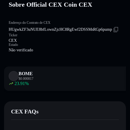
Sobre Official CEX Coin CEX
Endereço do Contrato de CEX
HUgwkZF3uNUE8bfLownZjcHC8RgEwf2DSSMsRGp6pump
Ticker
CEX
Estado
Não verificado
BOME
$
0.000817
23.91
%
CEX FAQs