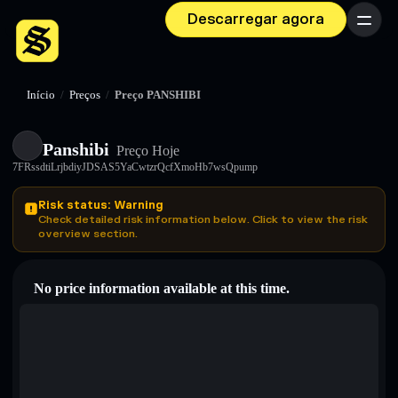
Descarregar agora
Menu
Início
/
Preços
/
Preço PANSHIBI
Panshibi
Preço Hoje
7FRssdtiLrjbdiyJDSAS5YaCwtzrQcfXmoHb7wsQpump
Risk status: Warning
Check detailed risk information below. Click to view the risk
overview section.
No price information available at this time.