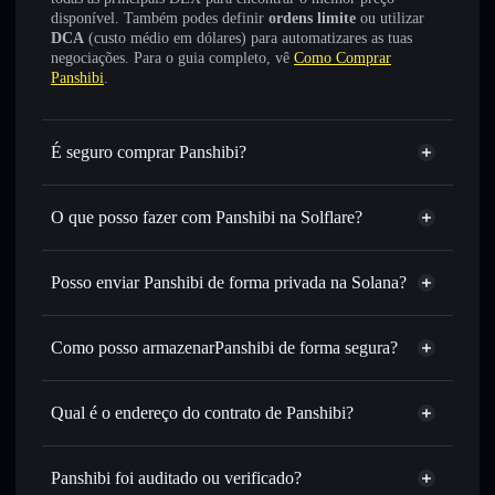
disponível. Também podes definir
ordens limite
ou utilizar
DCA
(custo médio em dólares) para automatizares as tuas
negociações. Para o guia completo, vê
Como Comprar
Panshibi
.
É seguro comprar Panshibi?
Panshibi
não está verificado
O que posso fazer com Panshibi na Solflare?
Panshibi
Carteira Solflare
Trocar instantaneamente
— trocar PANSHIBI por SOL,
Posso enviar Panshibi de forma privada na Solana?
USDC ou milhares de outros tokens Solana com
Agregador de Privacidade
encaminhamento inteligente de ordens para obteres o
melhor preço disponível
Como posso armazenarPanshibi de forma segura?
Definir ordens limite
— automatizar transações ao teu
Panshibi
carteira
preço-alvo para PANSHIBI
não-custodial
Solflare
Qual é o endereço do contrato de Panshibi?
Utilizar DCA
— investir de forma faseada ao longo do
tempo em PANSHIBI
Panshibi
Enviar de forma privada
— transferir PANSHIBI sem
7FRssdtiLrjbdiyJDSAS5YaCwtzrQcfXmoHb7wsQpump
Solflare
Panshibi
Panshibi foi auditado ou verificado?
Agregador de Privacidade
associar publicamente as carteiras usando o Agregador de