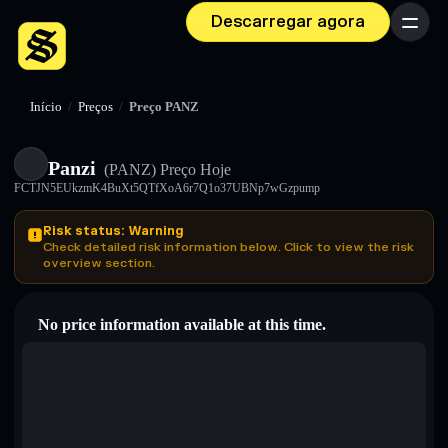
Descarregar agora
Menu
Início
/
Preços
/
Preço PANZ
Panzi
(PANZ)
Preço Hoje
FCTJN5EUkzmK4BuXt5QTfXoA6r7Q1o37UBNp7wGzpump
Risk status: Warning
Check detailed risk information below. Click to view the risk
overview section.
No price information available at this time.