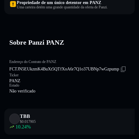
Propriedade de um único detentor em PANZ
Uma carteira detém uma grande quantidade da oferta de Panzi.
Sobre Panzi PANZ
Endereço do Contrato de PANZ
FCTJN5EUkzmK4BuXt5QTfXoA6r7Q1o37UBNp7wGzpump
Ticker
PANZ
Estado
Não verificado
TBB
$
0.017905
10.24
%