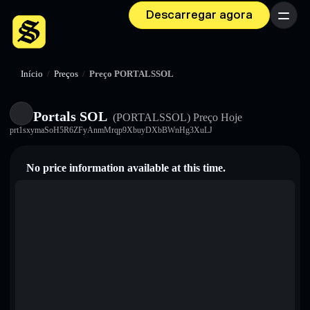
Descarregar agora
Menu
Início
/
Preços
/
Preço PORTALSSOL
Portals SOL
(PORTALSSOL)
Preço Hoje
prt1sxymaSoH5R6ZFyAnmMrqp9XbuyDXbBWnHg3XuLJ
No price information available at this time.