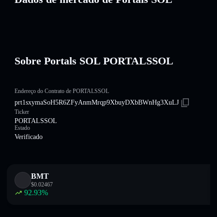
Sobre Portals SOL PORTALSSOL
Endereço do Contrato de PORTALSSOL
prt1sxymaSoH5R6ZFyAnmMrqp9XbuyDXbBWnHg3XuLJ
Ticker
PORTALSSOL
Estado
Verificado
BMT
$
0.02467
92.93
%