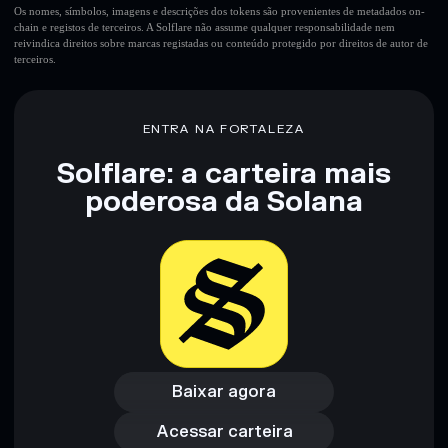
carteira não-custodial onde controlas as tuas chaves privadas
Os nomes, símbolos, imagens e descrições dos tokens são provenientes de metadados on-
chain e registos de terceiros. A Solflare não assume qualquer responsabilidade nem
reivindica direitos sobre marcas registadas ou conteúdo protegido por direitos de autor de
terceiros.
ENTRA NA FORTALEZA
Solflare: a carteira mais
poderosa da Solana
Baixar agora
Acessar carteira
Baixar agora
Acessar carteira