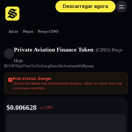
Descarregar agora
Menu
Início
/
Preços
/
Preço CINO
Private Aviation Finance Token
(CINO)
Preço
Hoje
BUUB7DpQT1mcTrs55oXawgEbxm5khAozsbmyhMdRpump
Risk status: Danger
Check detailed risk information below. Click to view the risk
overview section.
$
0.006628
2.29
%