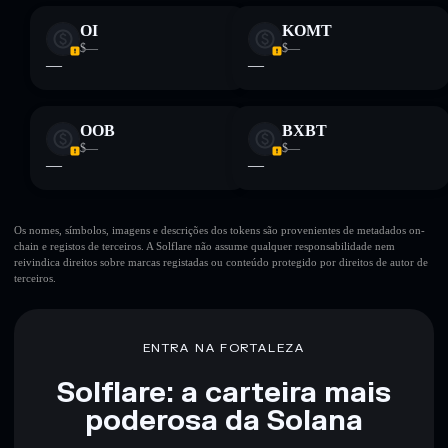
OI
KOMT
$—
$—
—
—
OOB
BXBT
$—
$—
—
—
Os nomes, símbolos, imagens e descrições dos tokens são provenientes de metadados on-
chain e registos de terceiros. A Solflare não assume qualquer responsabilidade nem
reivindica direitos sobre marcas registadas ou conteúdo protegido por direitos de autor de
terceiros.
ENTRA NA FORTALEZA
Solflare: a carteira mais
poderosa da Solana