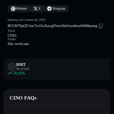
Website
X
Telegram
Endereço do Contrato de CINO
BUUB7DpQT1mcTrs55oXawgEbxm5khAozsbmyhMdRpump
Ticker
CINO
Estado
Não verificado
BMT
$
0.023185
78.16
%
CINO FAQs