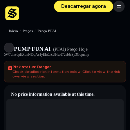
Descarregar agora
Menu
Início
/
Preços
/
Preço PFAI
PUMP FUN AI
(PFAI)
Preço Hoje
5W7dms6pEXbnNf5qAc1yEhZoZUHwd72ebJrSy3Gopump
Risk status: Danger
Check detailed risk information below. Click to view the risk
overview section.
No price information available at this time.