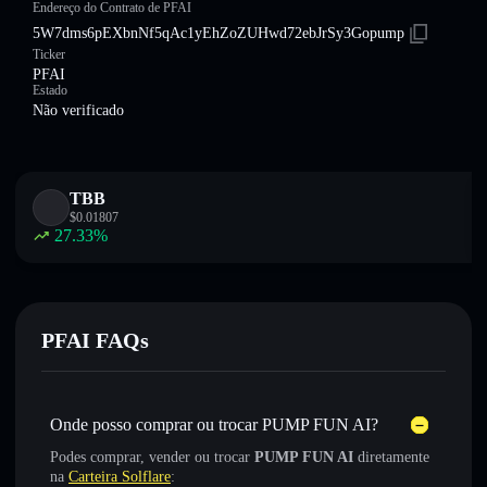
Endereço do Contrato de PFAI
5W7dms6pEXbnNf5qAc1yEhZoZUHwd72ebJrSy3Gopump
Ticker
PFAI
Estado
Não verificado
TBB
$
0.01807
27.33
%
PFAI FAQs
Onde posso comprar ou trocar PUMP FUN AI?
Podes comprar, vender ou trocar
PUMP FUN AI
diretamente
na
Carteira Solflare
: