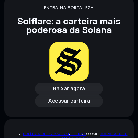
80% de concentração
PUMP FUN AI
ENTRA NA FORTALEZA
Solflare: a carteira mais
Aviso legal: Esta informação é apenas para fins educativos e
poderosa da Solana
não constitui aconselhamento financeiro. Faz sempre a tua
pesquisa. Dados fornecidos pelo rugcheck.xyz.
Baixar agora
Acessar carteira
Baixar agora
Acessar carteira
POLÍTICA DE PRIVACIDADE
TERMS
COOKIES
MAPA DO SITE
KIT DA MARCA