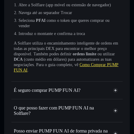
Abre a Solflare (app móvel ou extensão de navegador)
Navega até ao separador Trocar
Seleciona
PFAI
como o token que queres comprar ou
vender
Introduz o montante e confirma a troca
A Solflare utiliza o encaminhamento inteligente de ordens em
todas as principais DEX para encontrar o melhor preço
disponível. Também podes definir
ordens limite
ou utilizar
DCA
(custo médio em dólares) para automatizares as tuas
negociações. Para o guia completo, vê
Como Comprar PUMP
FUN AI
.
É seguro comprar PUMP FUN AI?
PUMP FUN AI
não está verificado
O que posso fazer com PUMP FUN AI na
Solflare?
PUMP FUN AI
Carteira Solflare
Trocar instantaneamente
— trocar PFAI por SOL, USDC
Posso enviar PUMP FUN AI de forma privada na