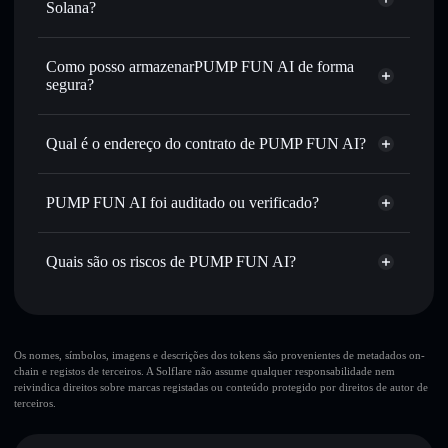
ou milhares de outros tokens Solana com encaminhamento
Solana?
inteligente de ordens para obteres o melhor preço
Agregador de Privacidade
disponível
Como posso armazenarPUMP FUN AI de forma
Definir ordens limite
— automatizar transações ao teu
segura?
preço-alvo para PFAI
Utilizar DCA
— investir de forma faseada ao longo do
PUMP FUN AI
tempo em PFAI
carteira não-custodial
Solflare
Qual é o endereço do contrato de PUMP FUN AI?
Enviar de forma privada
— transferir PFAI sem associar
publicamente as carteiras usando o Agregador de
PUMP FUN AI
Solflare
PUMP FUN AI
Privacidade integrado da Solflare
PUMP FUN AI foi auditado ou verificado?
Agregador de Privacidade
5W7dms6pEXbnNf5qAc1yEhZoZUHwd72ebJrSy3Gopump
Acompanhar em tempo real
— monitorizar o preço,
PUMP FUN AI
não está verificado
volume, capitalização de mercado e liquidez de PFAI
Quais são os riscos de PUMP FUN AI?
Manter em segurança
— guardar PFAI numa carteira não-
PFAI
Carteira
custodial onde controlas as tuas chaves privadas
Solflare
Principais riscos para PUMP FUN AI:
10 principais carteiras
Os nomes, símbolos, imagens e descrições dos tokens são provenientes de metadados on-
chain e registos de terceiros. A Solflare não assume qualquer responsabilidade nem
PUMP FUN AI
reivindica direitos sobre marcas registadas ou conteúdo protegido por direitos de autor de
única carteira
terceiros.
PUMP FUN AI
PUMP FUN AI
liquidez limitada