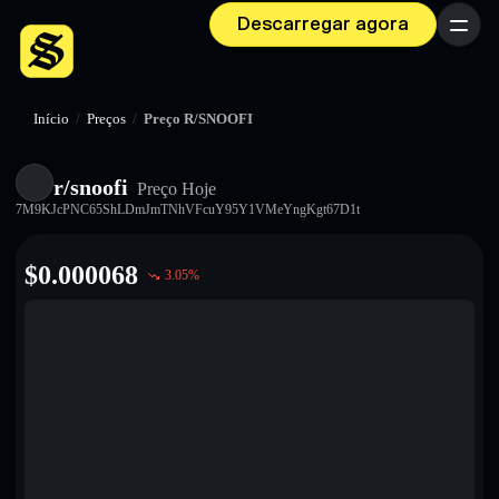
Descarregar agora
Menu
Início
/
Preços
/
Preço R/SNOOFI
r/snoofi
Preço Hoje
7M9KJcPNC65ShLDmJmTNhVFcuY95Y1VMeYngKgt67D1t
$
0.000068
3.05
%