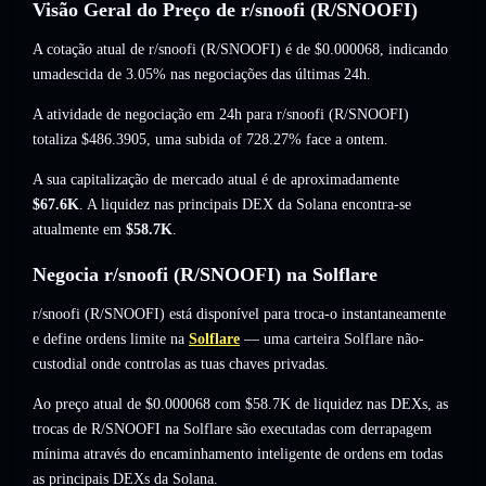
Visão Geral do Preço de r/snoofi (R/SNOOFI)
A cotação atual de r/snoofi (R/SNOOFI) é de
$0.000068
, indicando
umadescida de 3.05%
nas negociações das últimas 24h.
A atividade de negociação em 24h para r/snoofi (R/SNOOFI)
totaliza
$486.3905
,
uma subida of 728.27%
face a ontem.
A sua capitalização de mercado atual é de aproximadamente
$67.6K
. A liquidez nas principais DEX da Solana encontra-se
atualmente em
$58.7K
.
Negocia r/snoofi (R/SNOOFI) na Solflare
r/snoofi (R/SNOOFI) está disponível para troca-o instantaneamente
e define ordens limite na
Solflare
— uma carteira Solflare não-
custodial onde controlas as tuas chaves privadas.
Ao preço atual de $0.000068 com $58.7K de liquidez nas DEXs, as
trocas de R/SNOOFI na Solflare são executadas com derrapagem
mínima através do encaminhamento inteligente de ordens em todas
as principais DEXs da Solana.