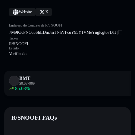
Website
X
Endereço do Contrato de R/SNOOFI
7M9KJcPNC65ShLDmJmTNhVFcuY95Y1VMeYngKgt67D1t
Ticker
R/SNOOFI
Estado
Verificado
BMT
$
0.037909
85.03
%
R/SNOOFI FAQs