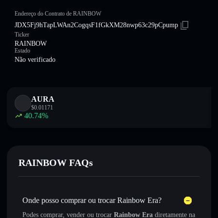
Endereço do Contrato de RAINBOW
JDX5Fj9hTapLWAn2CogqsF1fGkXM28nwp63c29pCpump
Ticker
RAINBOW
Estado
Não verificado
AURA
$
0.01171
40.74
%
RAINBOW FAQs
Onde posso comprar ou trocar Rainbow Era?
Podes comprar, vender ou trocar
Rainbow Era
diretamente na