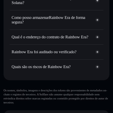
USDC ou milhares de outros tokens Solana com
Solana?
encaminhamento inteligente de ordens para obteres o
Agregador de Privacidade
melhor preço disponível
Como posso armazenarRainbow Era de forma
Definir ordens limite
— automatizar transações ao teu
segura?
preço-alvo para RAINBOW
Utilizar DCA
— investir de forma faseada ao longo do
Rainbow Era
tempo em RAINBOW
carteira não-custodial
Solflare
Qual é o endereço do contrato de Rainbow Era?
Enviar de forma privada
— transferir RAINBOW sem
associar publicamente as carteiras usando o Agregador de
Rainbow Era
Solflare
Rainbow Era
Privacidade integrado da Solflare
JDX5Fj9hTapLWAn2CogqsF1fGkXM28nwp63c29pCpump
Rainbow Era foi auditado ou verificado?
Agregador de Privacidade
Acompanhar em tempo real
— monitorizar o preço,
Rainbow Era
não está verificado
volume, capitalização de mercado e liquidez de RAINBOW
RAINBOW
Carteira
Quais são os riscos de Rainbow Era?
Manter em segurança
— guardar RAINBOW numa
Solflare
carteira não-custodial onde controlas as tuas chaves privadas
Principais riscos para Rainbow Era:
10 principais carteiras
Os nomes, símbolos, imagens e descrições dos tokens são provenientes de metadados on-
chain e registos de terceiros. A Solflare não assume qualquer responsabilidade nem
Rainbow Era
reivindica direitos sobre marcas registadas ou conteúdo protegido por direitos de autor de
única carteira
terceiros.
Rainbow Era
Rainbow Era
liquidez limitada