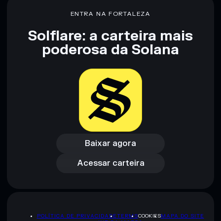
80% de concentração
Rainbow Era
ENTRA NA FORTALEZA
Solflare: a carteira mais
Aviso legal: Esta informação é apenas para fins educativos e
poderosa da Solana
não constitui aconselhamento financeiro. Faz sempre a tua
pesquisa. Dados fornecidos pelo rugcheck.xyz.
Baixar agora
Acessar carteira
Baixar agora
Acessar carteira
POLÍTICA DE PRIVACIDADE
TERMS
COOKIES
MAPA DO SITE