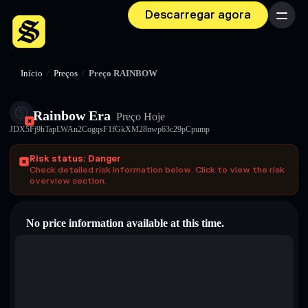
Descarregar agora
Menu
Início
/
Preços
/
Preço RAINBOW
Rainbow Era
Preço Hoje
JDX5Fj9hTapLWAn2CogqsF1fGkXM28nwp63c29pCpump
Risk status: Danger
Check detailed risk information below. Click to view the risk
overview section.
No price information available at this time.