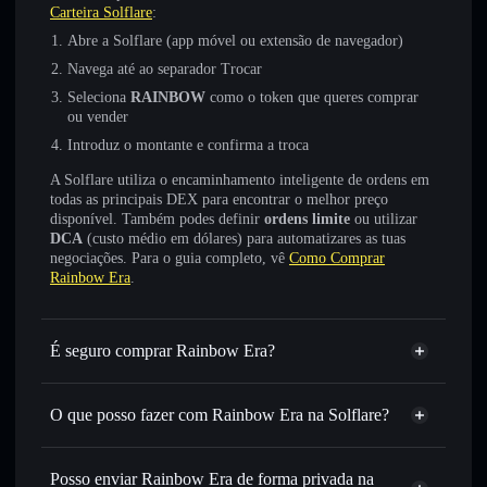
Carteira Solflare
:
Abre a Solflare (app móvel ou extensão de navegador)
Navega até ao separador Trocar
Seleciona
RAINBOW
como o token que queres comprar
ou vender
Introduz o montante e confirma a troca
A Solflare utiliza o encaminhamento inteligente de ordens em
todas as principais DEX para encontrar o melhor preço
disponível. Também podes definir
ordens limite
ou utilizar
DCA
(custo médio em dólares) para automatizares as tuas
negociações. Para o guia completo, vê
Como Comprar
Rainbow Era
.
É seguro comprar Rainbow Era?
Rainbow Era
não está verificado
O que posso fazer com Rainbow Era na Solflare?
Rainbow Era
Carteira Solflare
Trocar instantaneamente
— trocar RAINBOW por SOL,
Posso enviar Rainbow Era de forma privada na