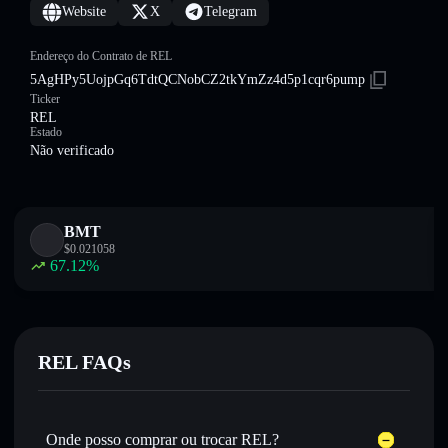
Website
X
Telegram
Endereço do Contrato de REL
5AgHPy5UojpGq6TdtQCNobCZ2tkYmZz4d5p1cqr6pump
Ticker
REL
Estado
Não verificado
BMT
$
0.021058
67.12
%
REL FAQs
Onde posso comprar ou trocar REL?