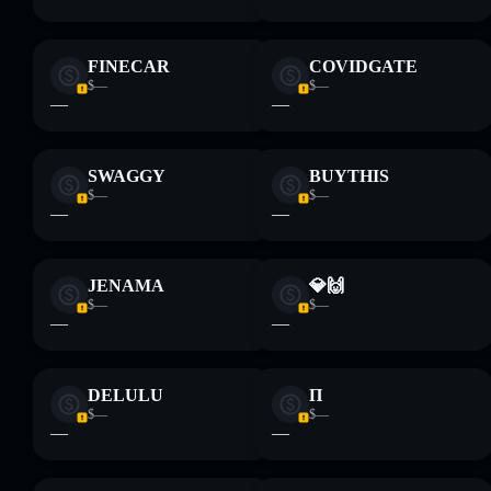
pesquisa. Dados fornecidos pelo rugcheck.xyz.
FINECAR
COVIDGATE
$—
$—
—
—
SWAGGY
BUYTHIS
$—
$—
—
—
JENAMA
💎🙌
$—
$—
—
—
DELULU
Π
$—
$—
—
—