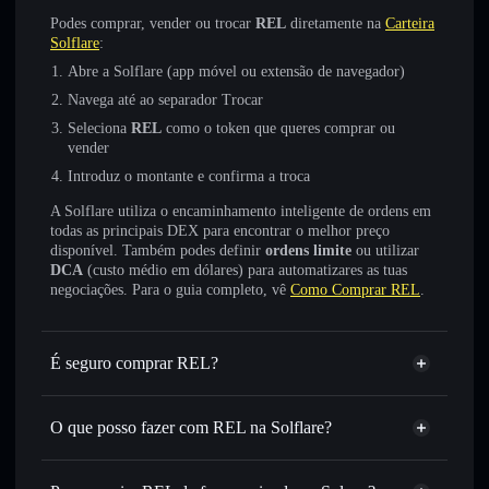
Podes comprar, vender ou trocar
REL
diretamente na
Carteira
Solflare
:
Abre a Solflare (app móvel ou extensão de navegador)
Navega até ao separador Trocar
Seleciona
REL
como o token que queres comprar ou
vender
Introduz o montante e confirma a troca
A Solflare utiliza o encaminhamento inteligente de ordens em
todas as principais DEX para encontrar o melhor preço
disponível. Também podes definir
ordens limite
ou utilizar
DCA
(custo médio em dólares) para automatizares as tuas
negociações. Para o guia completo, vê
Como Comprar REL
.
É seguro comprar REL?
REL
não está verificado
O que posso fazer com REL na Solflare?
REL
Carteira Solflare
Trocar instantaneamente
— trocar REL por SOL, USDC