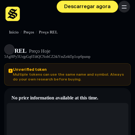
Descarregar agora
Menu
Início
/
Preços
/
Preço REL
REL
Preço Hoje
5AgHPy5UojpGq6TdtQCNobCZ2tkYmZz4d5p1cqr6pump
Unverified token
Multiple tokens can use the same name and symbol. Always
do your own research before buying.
No price information available at this time.