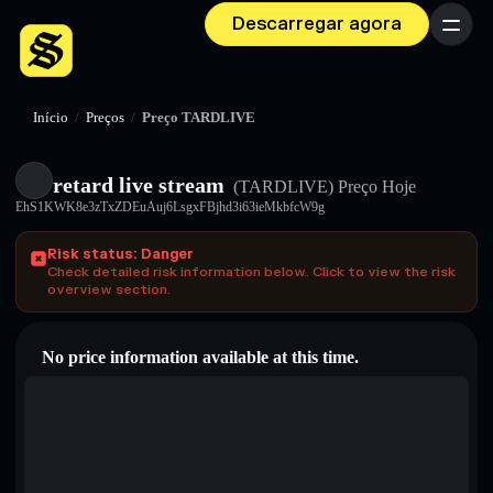
Descarregar agora
Menu
Início
/
Preços
/
Preço TARDLIVE
retard live stream
(TARDLIVE)
Preço Hoje
EhS1KWK8e3zTxZDEuAuj6LsgxFBjhd3i63ieMkbfcW9g
Risk status: Danger
Check detailed risk information below. Click to view the risk
overview section.
No price information available at this time.