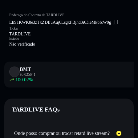
Endereço do Contrato de TARDLIVE
EhS1KWK8e3zTxZDEuAuj6LsgxFBjhd3i63ieMkbfcW9g
Ticker
TARDLIVE
Estado
Não verificado
BMT
$
0.025641
100.02
%
TARDLIVE FAQs
Onde posso comprar ou trocar retard live stream?