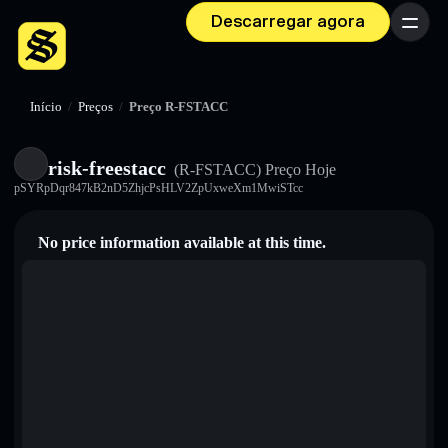
Descarregar agora
Menu
Início
/
Preços
/
Preço R-FSTACC
risk-freestacc
(R-FSTACC)
Preço Hoje
pSYRpDqr847kB2nD5ZhjcPsHLV2ZpUxweXm1MwiSTcc
No price information available at this time.