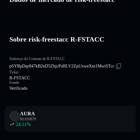
Sobre risk-freestacc R-FSTACC
Endereço do Contrato de R-FSTACC
pSYRpDqr847kB2nD5ZhjcPsHLV2ZpUxweXm1MwiSTcc
Ticker
R-FSTACC
Estado
Verificado
AURA
$
0.010878
24.11
%