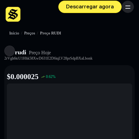
Descarregar agora
Menu
Início
/
Preços
/
Preço RUDI
rudi
Preço Hoje
2rVgh6tcU1Hhk58XwD631E2D6iqLV28prSdpBXaLbonk
$
0.000025
0.62
%