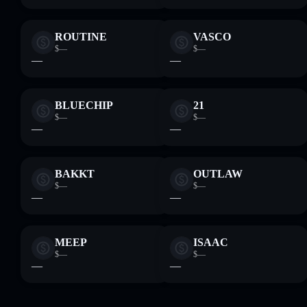
ROUTINE
VASCO
$—
$—
—
—
BLUECHIP
21
$—
$—
—
—
BAKKT
OUTLAW
$—
$—
—
—
MEEP
ISAAC
$—
$—
—
—