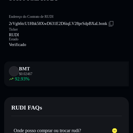
Endereço do Contrato de RUDI
2rVgh6tcU1Hhk58XwD631E2D6iqLV28prSdpBXaLbonk
Ticker
RUDI
Estado
Verificado
BMT
$
0.02467
92.93
%
RUDI FAQs
Onde posso comprar ou trocar rudi?