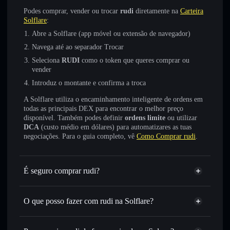
Podes comprar, vender ou trocar
rudi
diretamente na
Carteira
Solflare
:
Abre a Solflare (app móvel ou extensão de navegador)
Navega até ao separador Trocar
Seleciona
RUDI
como o token que queres comprar ou
vender
Introduz o montante e confirma a troca
A Solflare utiliza o encaminhamento inteligente de ordens em
todas as principais DEX para encontrar o melhor preço
disponível. Também podes definir
ordens limite
ou utilizar
DCA
(custo médio em dólares) para automatizares as tuas
negociações. Para o guia completo, vê
Como Comprar rudi
.
É seguro comprar rudi?
rudi
token verificado
O que posso fazer com rudi na Solflare?
rudi
Carteira Solflare
Trocar instantaneamente
— trocar RUDI por SOL,