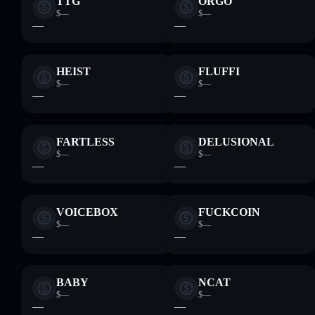
TTG
ORGO
$—
$—
—
—
HEIST
FLUFFI
$—
$—
—
—
FARTLESS
DELUSIONAL
$—
$—
—
—
VOICEBOX
FUCKCOIN
$—
$—
—
—
BABY
NCAT
$—
$—
—
—