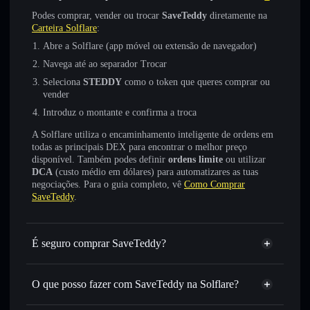
Podes comprar, vender ou trocar
SaveTeddy
diretamente na
Carteira Solflare
:
Abre a Solflare (app móvel ou extensão de navegador)
Navega até ao separador Trocar
Seleciona
STEDDY
como o token que queres comprar ou
vender
Introduz o montante e confirma a troca
A Solflare utiliza o encaminhamento inteligente de ordens em
todas as principais DEX para encontrar o melhor preço
disponível. Também podes definir
ordens limite
ou utilizar
DCA
(custo médio em dólares) para automatizares as tuas
negociações. Para o guia completo, vê
Como Comprar
SaveTeddy
.
É seguro comprar SaveTeddy?
SaveTeddy
não está verificado
O que posso fazer com SaveTeddy na Solflare?
SaveTeddy
Carteira Solflare