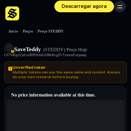
Descarregar agora
Menu
Início
/
Preços
/
Preço STEDDY
SaveTeddy
(STEDDY)
Preço Hoje
C67S4EpyUjeLscBfHWdxhA98t4ScgZVYsiemzFzxpump
Unverified token
Multiple tokens can use the same name and symbol. Always
do your own research before buying.
No price information available at this time.