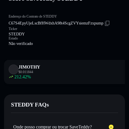
Endereço do Contrato de STEDDY
C67S4EpyUjeLscBfHWdxhA98t4ScgZVYsiemzFzxpump
Ticker
STEDDY
Estado
Não verificado
JIMOTHY
$
0.011844
212.42
%
STEDDY FAQs
Onde posso comprar ou trocar SaveTeddy?