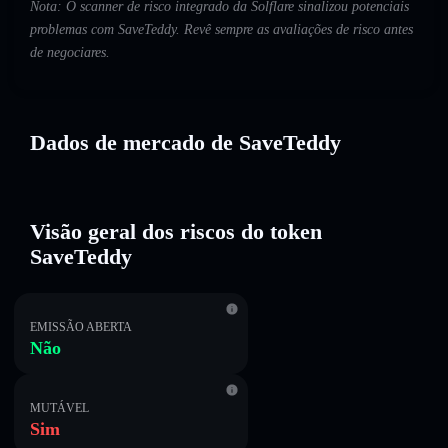
Nota: O scanner de risco integrado da Solflare sinalizou potenciais
problemas com SaveTeddy. Revê sempre as avaliações de risco antes
de negociares.
Dados de mercado de SaveTeddy
Visão geral dos riscos do token
SaveTeddy
EMISSÃO ABERTA
Não
MUTÁVEL
Sim