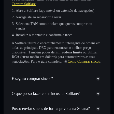
Carteira Solflare
:
Abre a Solflare (app móvel ou extensão de navegador)
Navega até ao separador Trocar
Seleciona
TAN
como o token que queres comprar ou
vender
Introduz o montante e confirma a troca
A Solflare utiliza o encaminhamento inteligente de ordens em
todas as principais DEX para encontrar o melhor preço
disponível. Também podes definir
ordens limite
ou utilizar
DCA
(custo médio em dólares) para automatizares as tuas
negociações. Para o guia completo, vê
Como Comprar sincos
.
É seguro comprar sincos?
sincos
não está verificado
O que posso fazer com sincos na Solflare?
sincos
Carteira Solflare
Trocar instantaneamente
— trocar TAN por SOL, USDC
Posso enviar sincos de forma privada na Solana?
ou milhares de outros tokens Solana com encaminhamento