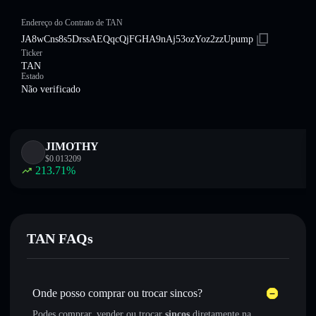
Endereço do Contrato de TAN
JA8wCns8s5DrssAEQqcQjFGHA9nAj53ozYoz2zzUpump
Ticker
TAN
Estado
Não verificado
JIMOTHY
$
0.013209
213.71
%
TAN FAQs
Onde posso comprar ou trocar sincos?
Podes comprar, vender ou trocar
sincos
diretamente na