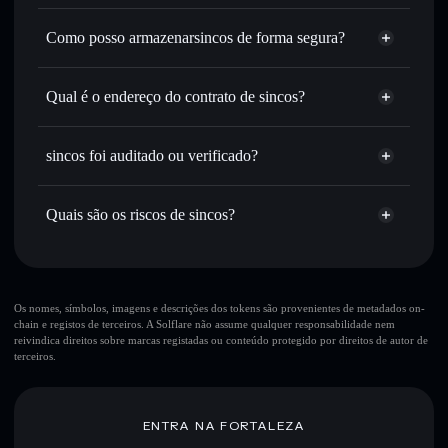
Agregador de Privacidade
inteligente de ordens para obteres o melhor preço
disponível
Como posso armazenarsincos de forma segura?
Definir ordens limite
— automatizar transações ao teu
sincos
carteira
preço-alvo para TAN
não-custodial
Solflare
Qual é o endereço do contrato de sincos?
Utilizar DCA
— investir de forma faseada ao longo do
tempo em TAN
sincos
Enviar de forma privada
— transferir TAN sem associar
JA8wCns8s5DrssAEQqcQjFGHA9nAj53ozYoz2zzUpump
Solflare
sincos
sincos foi auditado ou verificado?
Agregador de Privacidade
publicamente as carteiras usando o Agregador de
Privacidade integrado da Solflare
sincos
não está verificado
TAN
Carteira Solflare
Acompanhar em tempo real
— monitorizar o preço,
Quais são os riscos de sincos?
volume, capitalização de mercado e liquidez de TAN
Manter em segurança
— guardar TAN numa carteira não-
Principais riscos para sincos:
custodial onde controlas as tuas chaves privadas
Os nomes, símbolos, imagens e descrições dos tokens são provenientes de metadados on-
chain e registos de terceiros. A Solflare não assume qualquer responsabilidade nem
reivindica direitos sobre marcas registadas ou conteúdo protegido por direitos de autor de
terceiros.
Aviso legal: Esta informação é apenas para fins educativos e
não constitui aconselhamento financeiro. Faz sempre a tua
pesquisa. Dados fornecidos pelo rugcheck.xyz.
ENTRA NA FORTALEZA