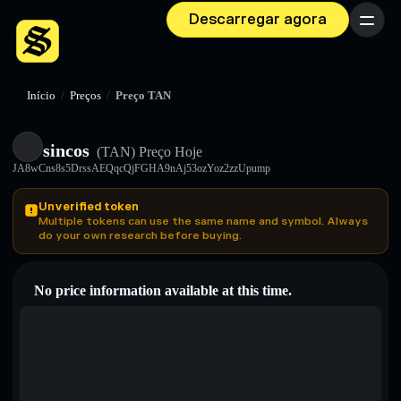
Descarregar agora
Menu
Início
/
Preços
/
Preço TAN
sincos
(TAN)
Preço Hoje
JA8wCns8s5DrssAEQqcQjFGHA9nAj53ozYoz2zzUpump
Unverified token
Multiple tokens can use the same name and symbol. Always
do your own research before buying.
No price information available at this time.