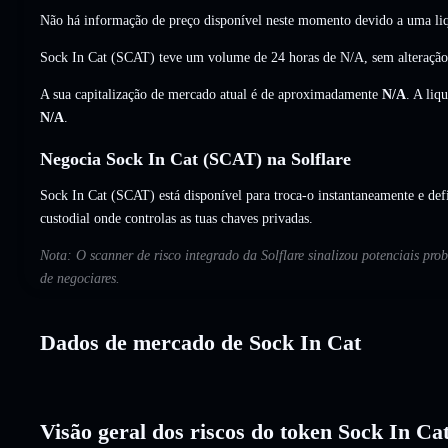
Não há informação de preço disponível neste momento devido a uma liq
Sock In Cat (SCAT) teve um volume de 24 horas de
N/A
,
sem alteração
A sua capitalização de mercado atual é de aproximadamente
N/A
. A liq
N/A
.
Negocia Sock In Cat (SCAT) na Solflare
Sock In Cat (SCAT) está disponível para troca-o instantaneamente e def
custodial onde controlas as tuas chaves privadas.
Nota: O scanner de risco integrado da Solflare sinalizou potenciais pro
de negociares.
Dados de mercado de Sock In Cat
Visão geral dos riscos do token Sock In Ca