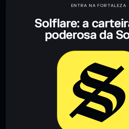
ENTRA NA FORTALEZA
Aviso legal: Esta informação é apenas para fins educativos e
tua pesquisa. Dados fornecidos pelo rugcheck.xyz.
Solflare: a cartei
poderosa da So