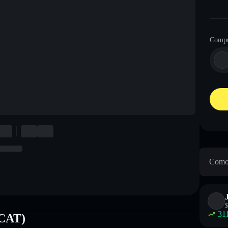
Compr
Como 
$
31
SCAT)