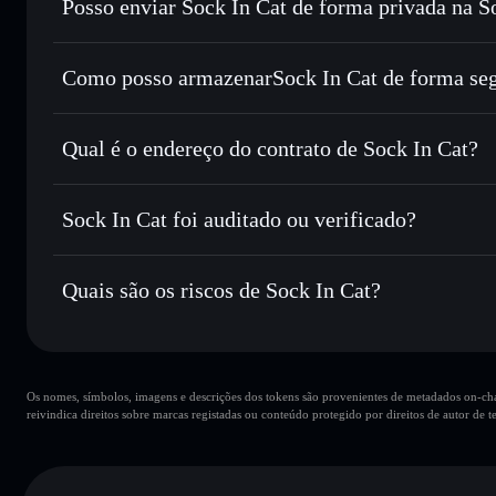
Posso enviar Sock In Cat de forma privada na S
Trocar instantaneamente
— trocar SCAT por SOL, USDC 
encaminhamento inteligente de ordens para obteres o melho
Agregador de Privacidade
Definir ordens limite
— automatizar transações ao teu pr
Como posso armazenarSock In Cat de forma se
Utilizar DCA
— investir de forma faseada ao longo do 
Sock In Cat
carte
Enviar de forma privada
— transferir SCAT sem associar 
Solflare
Sock In Cat
Privacidade integrado da Solflare
Qual é o endereço do contrato de Sock In Cat?
Acompanhar em tempo real
— monitorizar o preço, volu
Sock In Cat
Manter em segurança
— guardar SCAT numa carteira não-c
33RuA2Ahgoh39Cb4BbVjaVudPB5vHMC6UpgK2bqG
Sock In Cat foi auditado ou verificado?
Carteira Solflare
Sock In Cat
não está verificado
Quais são os riscos de Sock In Cat?
Principais riscos para Sock In Cat:
Os nomes, símbolos, imagens e descrições dos tokens são provenientes de metadados on-chai
carteiras
Sock In Cat
reivindica direitos sobre marcas registadas ou conteúdo protegido por direitos de autor de te
Sock In Cat
8