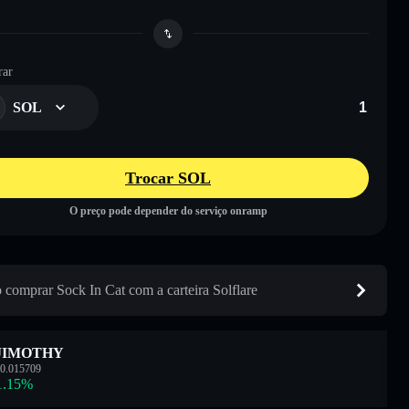
ar
SOL
Trocar SOL
O preço pode depender do serviço onramp
comprar Sock In Cat com a carteira Solflare
JIMOTHY
0.015709
1.15
%