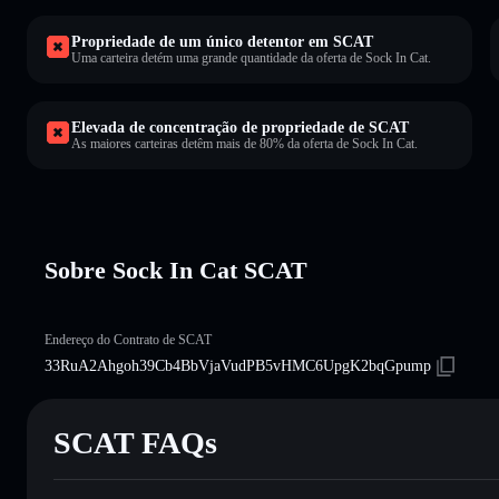
Propriedade de um único detentor em SCAT
Uma carteira detém uma grande quantidade da oferta de Sock In Cat.
Elevada de concentração de propriedade de SCAT
As maiores carteiras detêm mais de 80% da oferta de Sock In Cat.
Sobre Sock In Cat SCAT
Endereço do Contrato de SCAT
33RuA2Ahgoh39Cb4BbVjaVudPB5vHMC6UpgK2bqGpump
SCAT FAQs