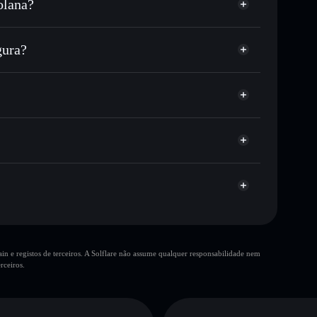
olana?
ou milhares de outros tokens Solana com
r preço disponível
eço-alvo para SCAT
gura?
tempo em SCAT
ira não-custodial
Solflare
publicamente as carteiras usando o Agregador de
Agregador de Privacidade
me, capitalização de mercado e liquidez de SCAT
ustodial onde controlas as tuas chaves privadas
pump
SCAT
10 principais
n e registos de terceiros. A Solflare não assume qualquer responsabilidade nem
única carteira
rceiros.
Sock In Cat
liquidez limitada
0% de concentração
Sock In Cat