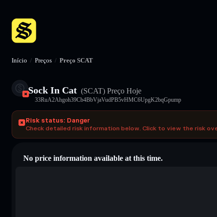
Início
/
Preços
/
Preço SCAT
Sock In Cat
(SCAT)
Preço Hoje
33RuA2Ahgoh39Cb4BbVjaVudPB5vHMC6UpgK2bqGpump
Risk status: Danger
Check detailed risk information below. Click to view the risk ov
No price information available at this time.