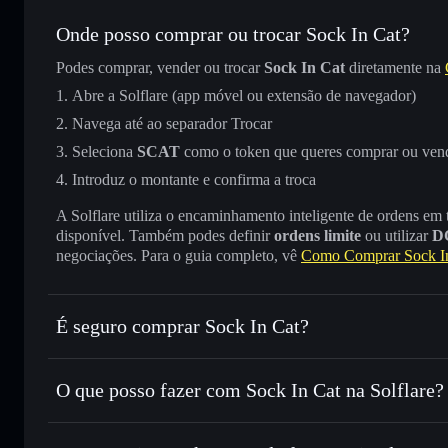
Onde posso comprar ou trocar Sock In Cat?
Podes comprar, vender ou trocar
Sock In Cat
diretamente na
Abre a Solflare (app móvel ou extensão de navegador)
Navega até ao separador Trocar
Seleciona
SCAT
como o token que queres comprar ou ven
Introduz o montante e confirma a troca
A Solflare utiliza o encaminhamento inteligente de ordens em
disponível. Também podes definir
ordens limite
ou utilizar
D
negociações. Para o guia completo, vê
Como Comprar Sock I
É seguro comprar Sock In Cat?
Sock In Cat
não está verificado
O que posso fazer com Sock In Cat na Solflare?
Sock In Cat
Carteira Solflare