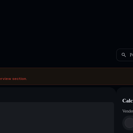
P
erview section.
Calc
Vende