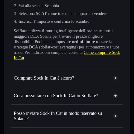
Vai alla scheda Scambia
Seleziona
SCAT
come token da comprare o vendere
Inserisci l’importo e conferma lo scambio
Solflare utilizza il routing intelligente dell’ordine su tutti i
maggiori DEX Solana per trovare il prezzo migliore
disponibile. Puoi anche impostare
ordini limite
o usare la
strategia
DCA
(dollar-cost averaging) per automatizzare i tuoi
trade. Per indicazioni complete, consulta
Come comprare Sock
In Cat
.
Comprare Sock In Cat è sicuro?
Sock In Cat
non è verificato
Cosa posso fare con Sock In Cat in Solflare?
Sock In Cat
wallet Solflare
Scambiare istantaneamente
— scambia SCAT in SOL,
Posso inviare Sock In Cat in modo riservato su
USDC o in migliaia di altri token Solana al prezzo migliore
Solana?
con il routing intelligente dell’ordine
Aggregatore di privacy
Impostare ordini limite
— automatizza i tuoi trade al