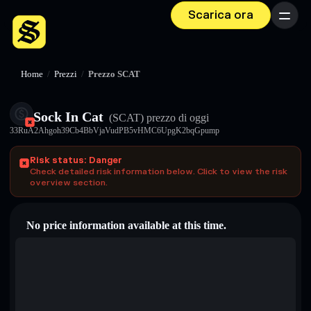
Scarica ora
Menu
Home
/
Prezzi
/
Prezzo SCAT
Sock In Cat
(SCAT)
prezzo di oggi
33RuA2Ahgoh39Cb4BbVjaVudPB5vHMC6UpgK2bqGpump
Risk status: Danger
Check detailed risk information below. Click to view the risk
overview section.
No price information available at this time.