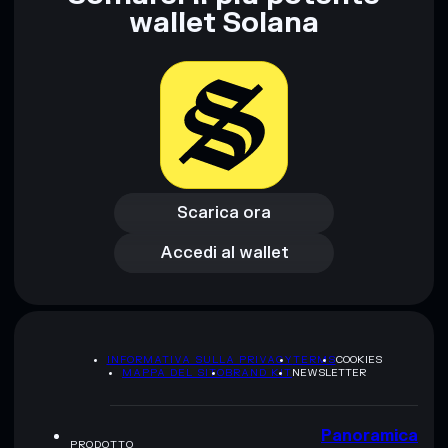
wallet Solana
Disclaimer: Queste informazioni hanno esclusivamente scopi
formativi e non costituiscono una consulenza finanziaria.
Informati sempre autonomamente. Dati forniti da
rugcheck.xyz.
Scarica ora
Accedi al wallet
Scarica ora
Accedi al wallet
INFORMATIVA SULLA PRIVACY
TERMS
COOKIES
MAPPA DEL SITO
BRAND KIT
NEWSLETTER
Panoramica
PRODOTTO