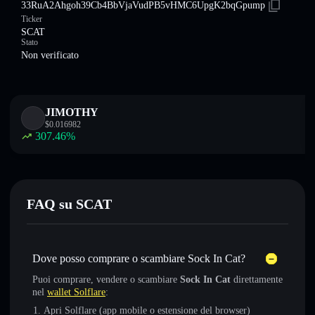
33RuA2Ahgoh39Cb4BbVjaVudPB5vHMC6UpgK2bqGpump
Ticker
SCAT
Stato
Non verificato
JIMOTHY
$
0.016982
307.46
%
FAQ su SCAT
Dove posso comprare o scambiare Sock In Cat?
Puoi comprare, vendere o scambiare
Sock In Cat
direttamente
nel
wallet Solflare
:
Apri Solflare (app mobile o estensione del browser)