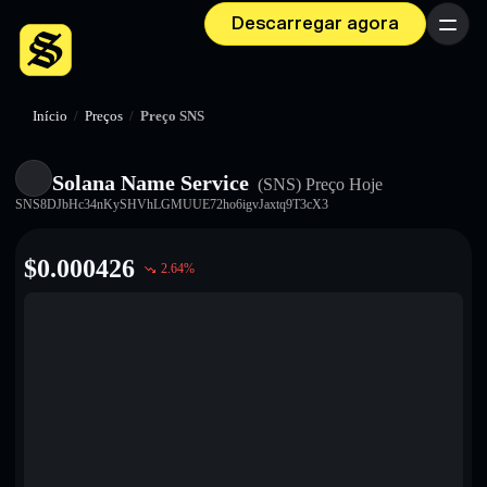
Descarregar agora
Menu
Início
/
Preços
/
Preço SNS
Solana Name Service
(SNS)
Preço Hoje
SNS8DJbHc34nKySHVhLGMUUE72ho6igvJaxtq9T3cX3
$
0.000426
2.64
%