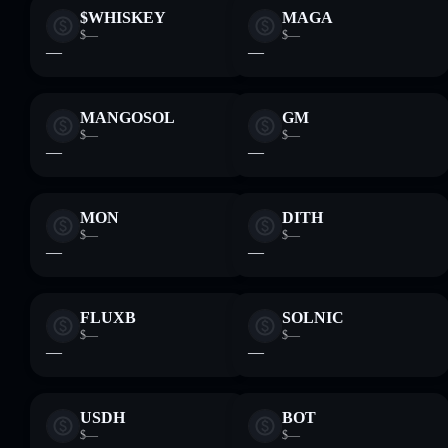
$WHISKEY
MAGA
$—
$—
—
—
MANGOSOL
GM
$—
$—
—
—
MON
DITH
$—
$—
—
—
FLUXB
SOLNIC
$—
$—
—
—
USDH
BOT
$—
$—