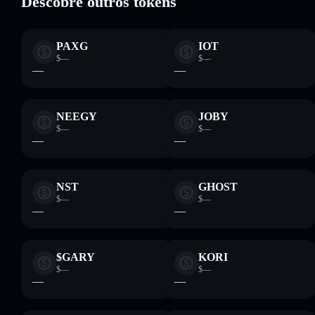
Descobre outros tokens
PAXG
IOT
$—
$—
—
—
NEEGY
JOBY
$—
$—
—
—
NST
GHOST
$—
$—
—
—
$GARY
KORI
$—
$—
—
—