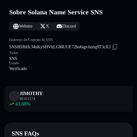
Sobre Solana Name Service SNS
Website
X
Discord
Endereço do Contrato de SNS
SNS8DJbHc34nKySHVhLGMUUE72ho6igvJaxtq9T3cX3
Ticker
SNS
Estado
Verificado
JIMOTHY
$
0.011174
43.88
%
SNS FAQs