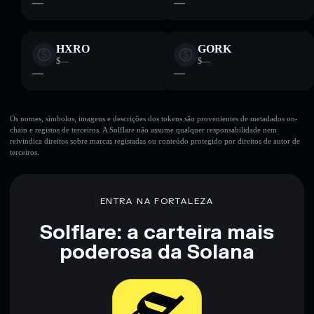
—
—
HXRO
GORK
$—
$—
—
—
Os nomes, símbolos, imagens e descrições dos tokens são provenientes de metadados on-
chain e registos de terceiros. A Solflare não assume qualquer responsabilidade nem
reivindica direitos sobre marcas registadas ou conteúdo protegido por direitos de autor de
terceiros.
ENTRA NA FORTALEZA
Solflare: a carteira mais
poderosa da Solana