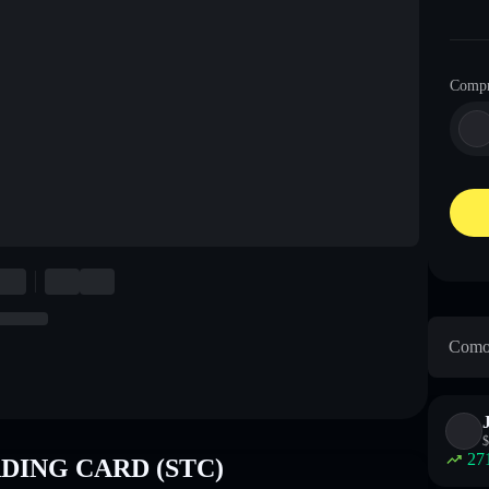
Compr
Como
$
27
RADING CARD (STC)