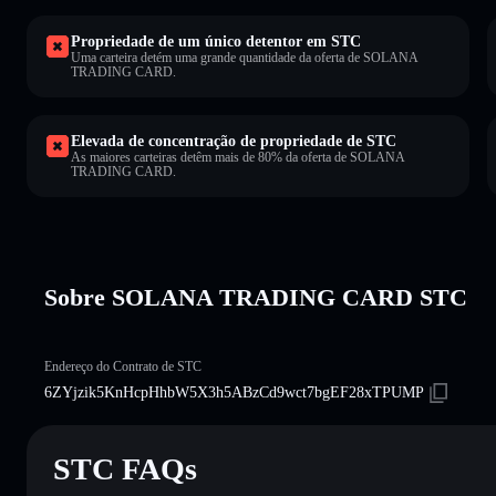
Propriedade de um único detentor em STC
Uma carteira detém uma grande quantidade da oferta de SOLANA
TRADING CARD.
Elevada de concentração de propriedade de STC
As maiores carteiras detêm mais de 80% da oferta de SOLANA
TRADING CARD.
Sobre SOLANA TRADING CARD STC
Endereço do Contrato de STC
6ZYjzik5KnHcpHhbW5X3h5ABzCd9wct7bgEF28xTPUMP
STC FAQs