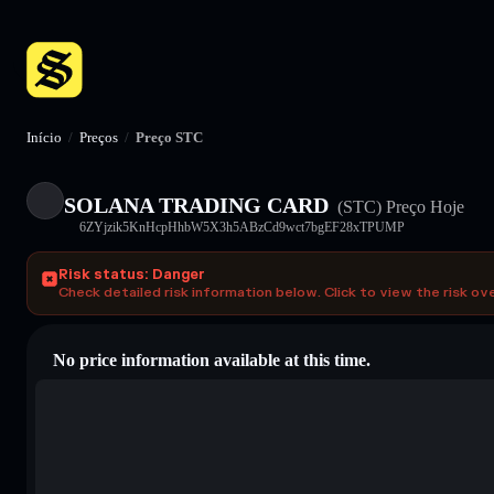
Início
/
Preços
/
Preço STC
SOLANA TRADING CARD
(STC)
Preço Hoje
6ZYjzik5KnHcpHhbW5X3h5ABzCd9wct7bgEF28xTPUMP
Risk status: Danger
Check detailed risk information below. Click to view the risk ov
No price information available at this time.