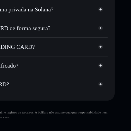
a privada na Solana?
 milhares de outros tokens Solana com
r preço disponível
ço-alvo para STC
D de forma segura?
empo em STC
ARD
carteira não-custodial
Solflare
ublicamente as carteiras usando o Agregador de
ING CARD
TRADING CARD?
Agregador de
me, capitalização de mercado e liquidez de STC
ADING CARD
stodial onde controlas as tuas chaves privadas
UMP
ficado?
STC
ado
ARD?
10 principais
n e registos de terceiros. A Solflare não assume qualquer responsabilidade nem
RD
única
rceiros.
 CARD
SOLANA