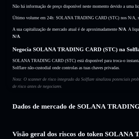
Não há informação de preço disponível neste momento devido a uma liq
Último volume em 24h: SOLANA TRADING CARD (STC) nos
N/A
,
A sua capitalização de mercado atual é de aproximadamente
N/A
. A liq
N/A
.
Negocia SOLANA TRADING CARD (STC) na Solfl
SOLANA TRADING CARD (STC) está disponível para troca-o instantane
Solflare não-custodial onde controlas as tuas chaves privadas.
Nota: O scanner de risco integrado da Solflare sinalizou potenciai
de risco antes de negociares.
Dados de mercado de SOLANA TRADIN
Visão geral dos riscos do token SOLA