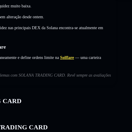
uidez muito baixa.
sem alteração
desde ontem.
uidez nas principais DEX da Solana encontra-se atualmente em
are
amente e define ordens limite na
Solflare
— uma carteira
s problemas com SOLANA TRADING CARD. Revê sempre as avaliações
G CARD
NA TRADING CARD