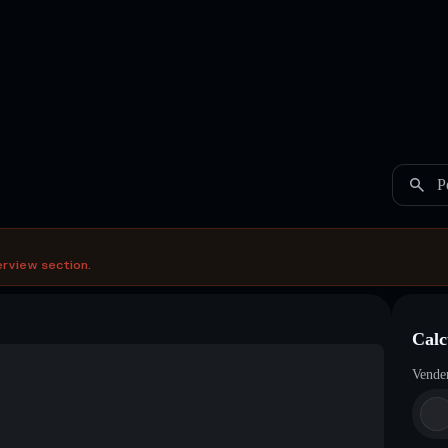
P
erview section.
Calc
Vende