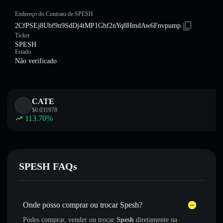
Endereço do Contrato de SPESH
2CfPSEj8Ubf9n9SdDj4tMP1Ghf2nYq8HmdAw6Fnvpump
Ticker
SPESH
Estado
Não verificado
CATE
$
0.031978
113.70
%
SPESH FAQs
Onde posso comprar ou trocar Spesh?
Podes comprar, vender ou trocar
Spesh
diretamente na