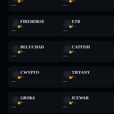
$—
$—
—
—
FIREHORSE
ETB
$—
$—
—
—
BELUCHAD
CATFISH
$—
$—
—
—
CWYPTO
TIFFANY
$—
$—
—
—
GROK4
ICEWAR
$—
$—
—
—