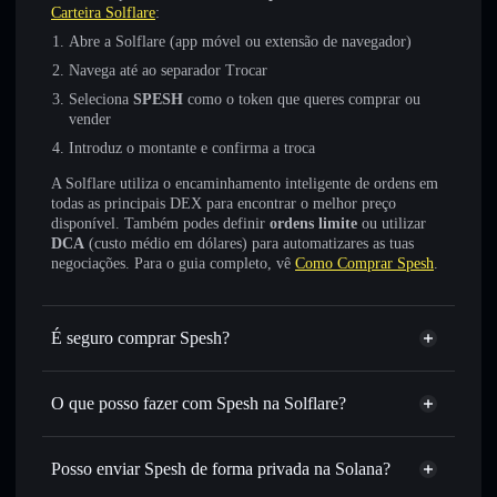
Carteira Solflare
:
Abre a Solflare (app móvel ou extensão de navegador)
Navega até ao separador Trocar
Seleciona
SPESH
como o token que queres comprar ou
vender
Introduz o montante e confirma a troca
A Solflare utiliza o encaminhamento inteligente de ordens em
todas as principais DEX para encontrar o melhor preço
disponível. Também podes definir
ordens limite
ou utilizar
DCA
(custo médio em dólares) para automatizares as tuas
negociações. Para o guia completo, vê
Como Comprar Spesh
.
É seguro comprar Spesh?
Spesh
não está verificado
O que posso fazer com Spesh na Solflare?
Spesh
Carteira Solflare
Trocar instantaneamente
— trocar SPESH por SOL,
Posso enviar Spesh de forma privada na Solana?
USDC ou milhares de outros tokens Solana com