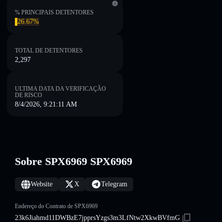
% PRINCIPAIS DETENTORES
26.67%
TOTAL DE DETENTORES
2,297
ULTIMA DATA DA VERIFICAÇÃO
DE RISCO
8/4/2026, 9:21:11 AM
Sobre SPX6969 SPX6969
Website
X
Telegram
Endereço do Contrato de SPX6969
23k6Jiahmd11DWBzE7jpprsYzgs3m3LfNtw2XkwBVfmG