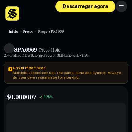
Descarregar agora
Menu
Início
/
Preços
/
Preço SPX6969
SPX6969
Preço Hoje
23k6Jiahmd11DWBzE7jpprsYzgs3m3LfNtw2XkwBVfmG
Unverified token
Multiple tokens can use the same name and symbol. Always
do your own research before buying.
$
0.000007
0.28
%