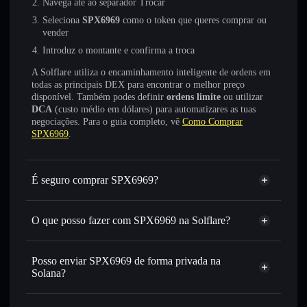
Navega até ao separador Trocar
Seleciona
SPX6969
como o token que queres comprar ou
vender
Introduz o montante e confirma a troca
A Solflare utiliza o encaminhamento inteligente de ordens em
todas as principais DEX para encontrar o melhor preço
disponível. Também podes definir
ordens limite
ou utilizar
DCA
(custo médio em dólares) para automatizares as tuas
negociações. Para o guia completo, vê
Como Comprar
SPX6969
.
É seguro comprar SPX6969?
SPX6969
não está verificado
O que posso fazer com SPX6969 na Solflare?
SPX6969
Carteira Solflare
Trocar instantaneamente
— trocar SPX6969 por SOL,
Posso enviar SPX6969 de forma privada na
USDC ou milhares de outros tokens Solana com
Solana?
encaminhamento inteligente de ordens para obteres o
Agregador de Privacidade
melhor preço disponível