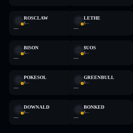
ROSCLAW
LETHE
$—
$—
—
—
BISON
$UOS
$—
$—
—
—
POKESOL
GREENBULL
$—
$—
—
—
DOWNALD
BONKED
$—
$—
—
—