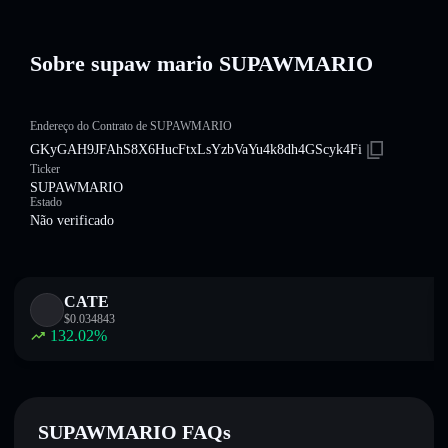
Sobre supaw mario SUPAWMARIO
Endereço do Contrato de SUPAWMARIO
GKyGAH9JFAhS8X6HucFtxLsYzbVaYu4k8dh4GScyk4Fi
Ticker
SUPAWMARIO
Estado
Não verificado
CATE
$
0.034843
132.02
%
SUPAWMARIO FAQs