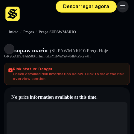
Descarregar agora
Menu
Início
/
Preços
/
Preço SUPAWMARIO
supaw mario
(SUPAWMARIO)
Preço Hoje
GKyGAH9JFAhS8X6HucFtxLsYzbVaYu4k8dh4GScyk4Fi
Risk status: Danger
Check detailed risk information below. Click to view the risk
overview section.
No price information available at this time.