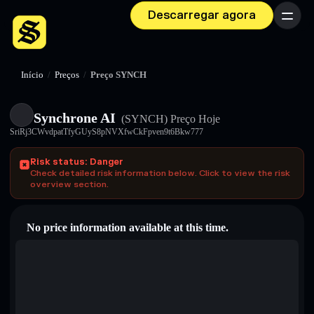
Descarregar agora
Menu
Início
/
Preços
/
Preço SYNCH
Synchrone AI
(SYNCH)
Preço Hoje
SriRj3CWvdpatTfyGUyS8pNVXfwCkFpven9t6Bkw777
Risk status: Danger
Check detailed risk information below. Click to view the risk
overview section.
No price information available at this time.