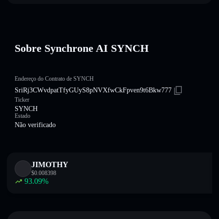
Sobre Synchrone AI SYNCH
Endereço do Contrato de SYNCH
SriRj3CWvdpatTfyGUyS8pNVXfwCkFpven9t6Bkw777
Ticker
SYNCH
Estado
Não verificado
JIMOTHY
$
0.008398
93.09
%