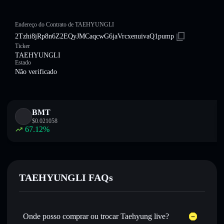
Endereço do Contrato de TAEHYUNGLI
2Tzhi8jRp8n6Z2EQyJMCaqcwG6jaVrcxenuivaQ1pump
Ticker
TAEHYUNGLI
Estado
Não verificado
BMT
$
0.021058
67.12
%
TAEHYUNGLI FAQs
Onde posso comprar ou trocar Taehyung live?