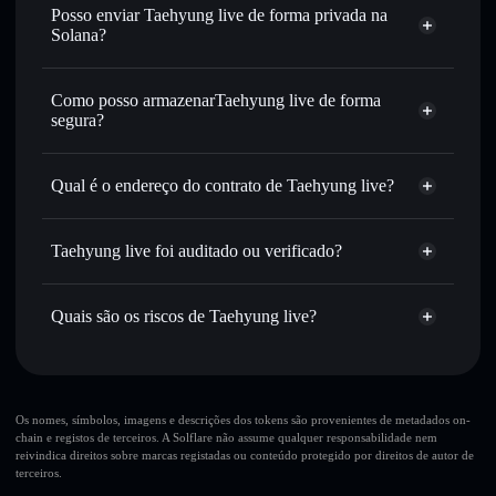
Trocar instantaneamente
— trocar TAEHYUNGLI por
Posso enviar Taehyung live de forma privada na
SOL, USDC ou milhares de outros tokens Solana com
Solana?
encaminhamento inteligente de ordens para obteres o
Agregador de Privacidade
melhor preço disponível
Como posso armazenarTaehyung live de forma
Definir ordens limite
— automatizar transações ao teu
segura?
preço-alvo para TAEHYUNGLI
Utilizar DCA
— investir de forma faseada ao longo do
Taehyung live
tempo em TAEHYUNGLI
carteira não-custodial
Solflare
Qual é o endereço do contrato de Taehyung live?
Enviar de forma privada
— transferir TAEHYUNGLI
sem associar publicamente as carteiras usando o Agregador
Taehyung live
Solflare
Taehyung live
de Privacidade integrado da Solflare
2Tzhi8jRp8n6Z2EQyJMCaqcwG6jaVrcxenuivaQ1pump
Taehyung live foi auditado ou verificado?
Agregador de Privacidade
Acompanhar em tempo real
— monitorizar o preço,
Taehyung live
não está verificado
volume, capitalização de mercado e liquidez de
TAEHYUNGLI
TAEHYUNGLI
Quais são os riscos de Taehyung live?
Carteira Solflare
Manter em segurança
— guardar TAEHYUNGLI numa
carteira não-custodial onde controlas as tuas chaves privadas
Principais riscos para Taehyung live:
10 principais carteiras
Os nomes, símbolos, imagens e descrições dos tokens são provenientes de metadados on-
chain e registos de terceiros. A Solflare não assume qualquer responsabilidade nem
Taehyung live
reivindica direitos sobre marcas registadas ou conteúdo protegido por direitos de autor de
única carteira
terceiros.
Taehyung live