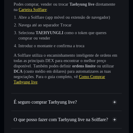
Podes comprar, vender ou trocar
Taehyung live
diretamente
na
Carteira Solflare
:
Abre a Solflare (app móvel ou extensão de navegador)
Navega até ao separador Trocar
Seleciona
TAEHYUNGLI
como o token que queres
comprar ou vender
Introduz o montante e confirma a troca
A Solflare utiliza o encaminhamento inteligente de ordens em
todas as principais DEX para encontrar o melhor preço
disponível. Também podes definir
ordens limite
ou utilizar
DCA
(custo médio em dólares) para automatizares as tuas
negociações. Para o guia completo, vê
Como Comprar
Taehyung live
.
É seguro comprar Taehyung live?
Taehyung live
não está verificado
O que posso fazer com Taehyung live na Solflare?
Taehyung live
Carteira Solflare