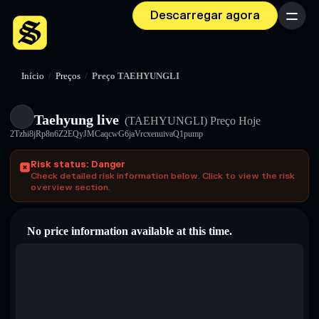
Descarregar agora
Menu
Início
/
Preços
/
Preço TAEHYUNGLI
Taehyung live
(TAEHYUNGLI)
Preço Hoje
2Tzhi8jRp8n6Z2EQyJMCaqcwG6jaVrcxenuivaQ1pump
Risk status: Danger
Check detailed risk information below. Click to view the risk
overview section.
No price information available at this time.