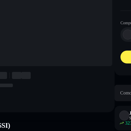
Compr
Como 
$
32
SSI)