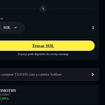
ar
SOL
Trocar SOL
O preço pode depender do serviço onramp
comprar TANSSI com a carteira Solflare
JIMOTHY
0.016617
3.89
%