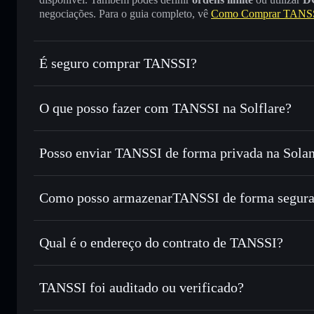
negociações. Para o guia completo, vê
Como Comprar TANS
É seguro comprar TANSSI?
TANSSI
não está verificado
O que posso fazer com TANSSI na Solflare?
TANSSI
Carteira Solflare
Posso enviar TANSSI de forma privada na Sola
Trocar instantaneamente
— trocar TANSSI por SOL, USD
encaminhamento inteligente de ordens para obteres o melho
Agregador de Privacidade
Definir ordens limite
— automatizar transações ao teu pr
Como posso armazenarTANSSI de forma segur
Utilizar DCA
— investir de forma faseada ao longo do 
TANSSI
carteira
Enviar de forma privada
— transferir TANSSI sem associ
Solflare
TANSSI
Privacidade integrado da Solflare
Qual é o endereço do contrato de TANSSI?
Acompanhar em tempo real
— monitorizar o preço, volu
TANSSI
Manter em segurança
— guardar TANSSI numa carteira não
3EREBVmG56VdAWRJ96Yo4NNsBbYJ3MhcWm5Q2Jir
TANSSI foi auditado ou verificado?
Carteira Solflare
TANSSI
não está verificado