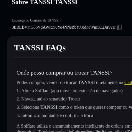
Sobre TANSSI TANSSI
Endereço do Contrato de TANSSI
3EREBVmG56VdAWRJ96Yo4NNsBbYJ3MhcWm5Q2Jir9var
TANSSI FAQs
Onde posso comprar ou trocar TANSSI?
Podes comprar, vender ou trocar
TANSSI
diretamente na
Cart
Abre a Solflare (app móvel ou extensão de navegador)
Navega até ao separador Trocar
Seleciona
TANSSI
como o token que queres comprar ou v
Introduz o montante e confirma a troca
A Solflare utiliza o encaminhamento inteligente de ordens em
disponível. Também podes definir
ordens limite
ou utilizar
D