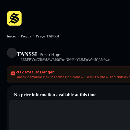
Início
/
Preços
/
Preço TANSSI
TANSSI
Preço Hoje
3EREBVmG56VdAWRJ96Yo4NNsBbYJ3MhcWm5Q2Jir9var
Risk status: Danger
Check detailed risk information below. Click to view the risk ov
No price information available at this time.