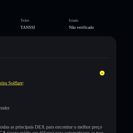
Ticker
Estado
TANSSI
Não verificado
eira Solflare
:
ender
 todas as principais DEX para encontrar o melhor preço
CA
(custo médio em dólares) para automatizares as tuas