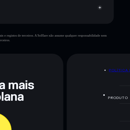
autoridade de
n e registos de terceiros. A Solflare não assume qualquer responsabilidade nem
grande parte da liquidez
rceiros.
10 principais carteiras
poucos detentores
TANSSI
única carteira
idez limitada
ANSSI
POLÍTICA
TANSSI
ra mais
lana
 não constitui aconselhamento financeiro. Faz sempre a
PRODUTO