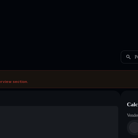
P
erview section.
Calc
Vende