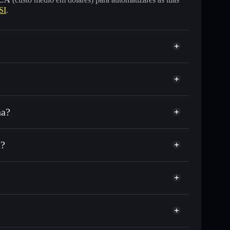
SI
.
na?
C ou milhares de outros tokens Solana com
r preço disponível
eço-alvo para TANSSI
a?
tempo em TANSSI
 não-custodial
Solflare
ar publicamente as carteiras usando o Agregador de
Agregador de Privacidade
me, capitalização de mercado e liquidez de TANSSI
-custodial onde controlas as tuas chaves privadas
9var
TANSSI