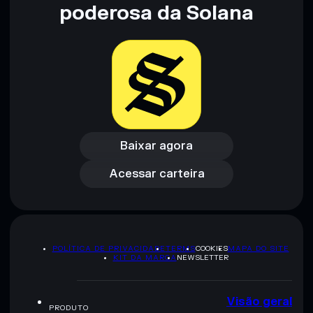
não constitui aconselhamento financeiro. Faz sempre a tua
poderosa da Solana
pesquisa. Dados fornecidos pelo rugcheck.xyz.
Baixar agora
Acessar carteira
Baixar agora
Acessar carteira
POLÍTICA DE PRIVACIDADE
TERMS
COOKIES
MAPA DO SITE
KIT DA MARCA
NEWSLETTER
Visão geral
PRODUTO