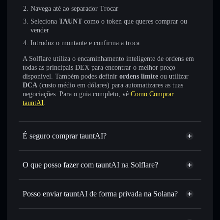
Navega até ao separador Trocar
Seleciona
TAUNT
como o token que queres comprar ou
vender
Introduz o montante e confirma a troca
A Solflare utiliza o encaminhamento inteligente de ordens em
todas as principais DEX para encontrar o melhor preço
disponível. Também podes definir
ordens limite
ou utilizar
DCA
(custo médio em dólares) para automatizares as tuas
negociações. Para o guia completo, vê
Como Comprar
tauntAI
.
É seguro comprar tauntAI?
tauntAI
não está verificado
O que posso fazer com tauntAI na Solflare?
tauntAI
Carteira Solflare
Trocar instantaneamente
— trocar TAUNT por SOL,
Posso enviar tauntAI de forma privada na Solana?
USDC ou milhares de outros tokens Solana com
Agregador de Privacidade
encaminhamento inteligente de ordens para obteres o
melhor preço disponível