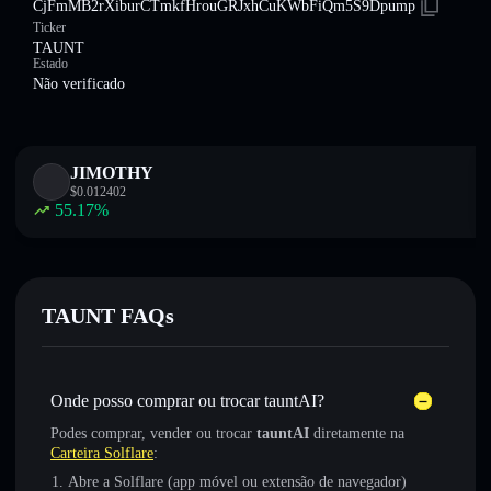
CjFmMB2rXiburCTmkfHrouGRJxhCuKWbFiQm5S9Dpump
Ticker
TAUNT
Estado
Não verificado
JIMOTHY
$
0.012402
55.17
%
TAUNT FAQs
Onde posso comprar ou trocar tauntAI?
Podes comprar, vender ou trocar
tauntAI
diretamente na
Carteira Solflare
:
Abre a Solflare (app móvel ou extensão de navegador)