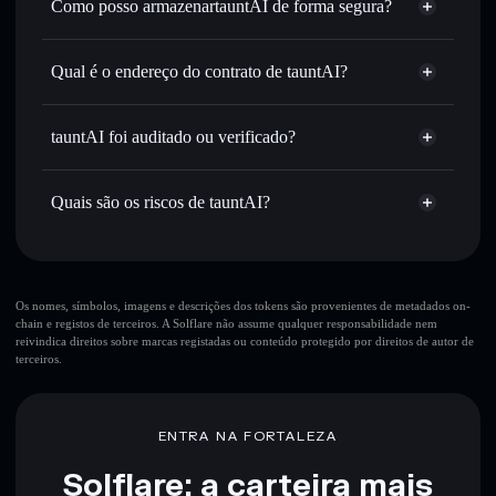
Como posso armazenartauntAI de forma segura?
Definir ordens limite
— automatizar transações ao teu
tauntAI
carteira
preço-alvo para TAUNT
não-custodial
Solflare
Qual é o endereço do contrato de tauntAI?
Utilizar DCA
— investir de forma faseada ao longo do
tempo em TAUNT
tauntAI
Enviar de forma privada
— transferir TAUNT sem
CjFmMB2rXiburCTmkfHrouGRJxhCuKWbFiQm5S9Dpump
Solflare
tauntAI
tauntAI foi auditado ou verificado?
Agregador de Privacidade
associar publicamente as carteiras usando o Agregador de
Privacidade integrado da Solflare
tauntAI
não está verificado
TAUNT
Carteira
Acompanhar em tempo real
— monitorizar o preço,
Quais são os riscos de tauntAI?
Solflare
volume, capitalização de mercado e liquidez de TAUNT
Manter em segurança
— guardar TAUNT numa carteira
Principais riscos para tauntAI:
não-custodial onde controlas as tuas chaves privadas
10 principais carteiras
Os nomes, símbolos, imagens e descrições dos tokens são provenientes de metadados on-
chain e registos de terceiros. A Solflare não assume qualquer responsabilidade nem
tauntAI
reivindica direitos sobre marcas registadas ou conteúdo protegido por direitos de autor de
única carteira
terceiros.
tauntAI
tauntAI
liquidez limitada
80% de concentração
tauntAI
ENTRA NA FORTALEZA
Solflare: a carteira mais
Aviso legal: Esta informação é apenas para fins educativos e