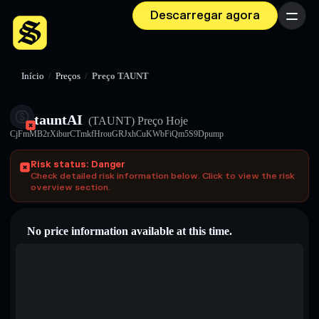
Descarregar agora
Menu
Início
/
Preços
/
Preço TAUNT
tauntAI
(TAUNT)
Preço Hoje
CjFmMB2rXiburCTmkfHrouGRJxhCuKWbFiQm5S9Dpump
Risk status: Danger
Check detailed risk information below. Click to view the risk
overview section.
No price information available at this time.